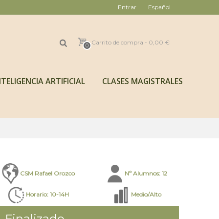
Entrar
Español
Carrito de compra
-
0,00 €
0
TELIGENCIA ARTIFICIAL
CLASES MAGISTRALES
CSM Rafael Orozco
Nº Alumnos: 12
Horario: 10-14H
Medio/Alto
Finalizado