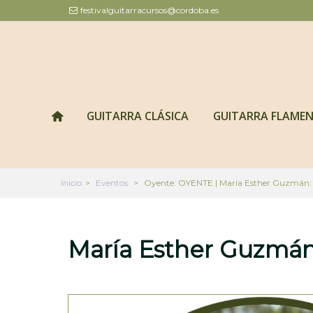
festivalguitarracursos@cordoba.es
GUITARRA CLÁSICA
GUITARRA FLAME
Inicio
>
Eventos
>
Oyente: OYENTE | María Esther Guzmán: La 
María Esther Guzmá