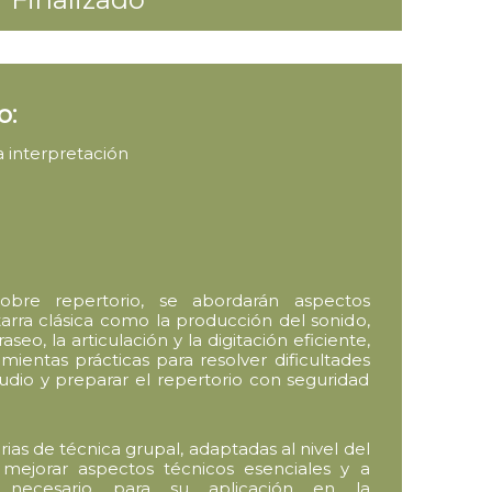
o:
la interpretación
sobre repertorio, se abordarán aspectos
arra clásica como la producción del sonido,
raseo, la articulación y la digitación eficiente,
ientas prácticas para resolver dificultades
tudio y preparar el repertorio con seguridad
arias de técnica grupal, adaptadas al nivel del
mejorar aspectos técnicos esenciales y a
ol necesario para su aplicación en la