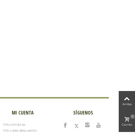
Arriba
MI CUENTA
SÍGUENOS
0
Mis compras
Carrito
Mis vales descuento