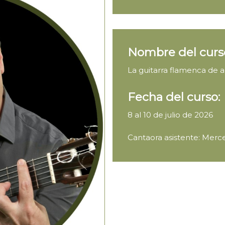
Nombre del curs
La guitarra flamenca de
Fecha del curso:
8 al 10 de julio de 2026
Cantaora asistente: Mer