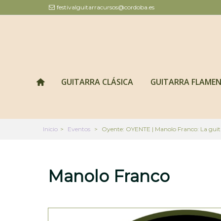
festivalguitarracursos@cordoba.es
GUITARRA CLÁSICA
GUITARRA FLAME
Inicio
>
Eventos
>
Oyente: OYENTE | Manolo Franco: La gui
Manolo Franco