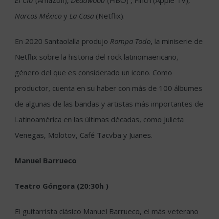
El Cid
(Amazon),
Deadwood
(HBO) , Finch (Apple TV),
Narcos México
y
La Casa
(Netflix).
En 2020 Santaolalla produjo
Rompa Todo
, la miniserie de
Netflix sobre la historia del rock latinomaericano,
género del que es considerado un icono. Como
productor, cuenta en su haber con más de 100 álbumes
de algunas de las bandas y artistas más importantes de
Latinoamérica en las últimas décadas, como Julieta
Venegas, Molotov, Café Tacvba y Juanes.
Manuel Barrueco
Teatro Góngora (20:30h )
El guitarrista clásico Manuel Barrueco, el más veterano