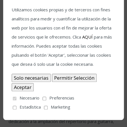
lirismo que coloca sus interpretaciones en la escala de
Utilizamos cookies propias y de terceros con fines
lo excepcional. Desde que en 1974 se convirtió en el
analíticos para medir y cuantificar la utilización de la
primer guitarrista en ganar uno de los prestigiosos
web por los usuarios con el fin de mejorar la oferta
Concert Artist Guil Award, su virtuosismo se ha visto
de servicios que le ofrecemos. Clica
AQUÍ
para más
recompensado con una merecida fama mundial, una
información. Puedes aceptar todas las cookies
brillante carrera que ha dedicado a llevar la guitarra a los
pulsando el botón 'Aceptar', seleccionar las cookies
principales centros musicales más importante del
que desea ó solo usar la cookie necesaria.
mundo.
La sorprendente versatilidad de Barrueco comprende
desde sus magistrales interpretaciones de las obras de
Necesario
Preferencias
los maestros clásicos españoles, de Bach o de Mozart,
Estadística
Marketing
o su interés por la música contemporánea y su
dedicación a la ampliación del repertorio para guitarra,