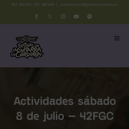
Saltar
957 480 292 - 957 480 644
|
comunicacion@guitarracordoba.es
al
Facebook
X
Instagram
YouTube
Spotify
contenido
Actividades sábado
8 de julio – 42FGC