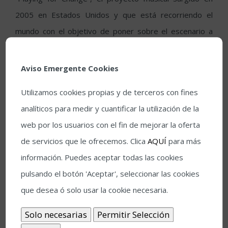
2005 en Estados Unidos y que está recorriendo el
mundo con el objetivo de poner sobre el escenario a
músicos callejeros de muy diversas culturas. En su
actuación, compartieron escenario con la banda de rock
Aviso Emergente Cookies
mexicana Zoe, ganadores de premios como los
Utilizamos cookies propias y de terceros con fines
Grammy o los MTV.
analíticos para medir y cuantificar la utilización de la
El Festival de la Guitarra de Córdoba también contó con
web por los usuarios con el fin de mejorar la oferta
espectáculos flamencos como la actuación del
de servicios que le ofrecemos. Clica
AQUÍ
para más
guitarrista Víctor Monge “Serranito” o la del bailaor
información. Puedes aceptar todas las cookies
cordobés Joaquín Cortés, que volvió a las tablas de su
pulsando el botón 'Aceptar', seleccionar las cookies
ciudad para ofrecer el espectáculo “Calé”. Además, esta
que desea ó solo usar la cookie necesaria.
edición contó con la actuación de la malagueña Rocío
Molina y la de la compañía de Javier Barón, que puso en