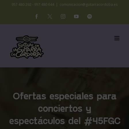
Saltar
957 480 292 - 957 480 644
|
comunicacion@guitarracordoba.es
al
Facebook
X
Instagram
YouTube
Spotify
contenido
Ofertas especiales para
conciertos y
espectáculos del #45FGC