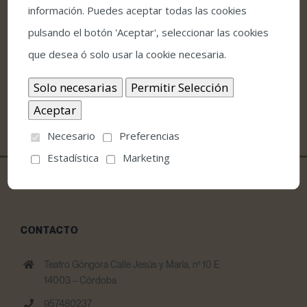
**Los conciertos de Loquillo y Siloé quedan
información. Puedes aceptar todas las cookies
excluidos de todas las ofertas especiales.
pulsando el botón 'Aceptar', seleccionar las cookies
que desea ó solo usar la cookie necesaria.
Necesario
Preferencias
Estadística
Marketing
CONTACTO
Teatro Góngora Calle Jesús y María, nº 10 E
14003 – Córdoba
957480237