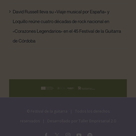
David Russell lleva su «Viaje musical por España» y
Loquillo reúne cuatro décadas de rock nacional en
«Corazones Legendarios» en el 45 Festival de la Guitarra
de Córdoba
©
Festival de la guitarra
| Todos los derechos
reservados | Desarrollado por
Taller Empresarial 2.0
Facebook
X
Instagram
YouTube
Spotify