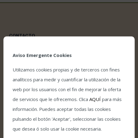
CONTACTO
Teatro Góngora Calle Jesús y María, nº 10 E
Aviso Emergente Cookies
14003 – Córdoba
957480237
Utilizamos cookies propias y de terceros con fines
analíticos para medir y cuantificar la utilización de la
comunicacion@teatrocordoba.es
web por los usuarios con el fin de mejorar la oferta
de servicios que le ofrecemos. Clica
AQUÍ
para más
INFORMACIÓN
información. Puedes aceptar todas las cookies
pulsando el botón 'Aceptar', seleccionar las cookies
Política de Cookies
que desea ó solo usar la cookie necesaria.
Aviso Legal