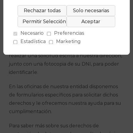
También tiene derecho a solicitar el traspaso de
su información a otra entidad. Este derecho se
llama “portabilidad” y puede ser útil en
determinadas situaciones.
Necesario
Preferencias
Estadística
Marketing
Para solicitar alguno de estos derechos, deberá
realizar una solicitud escrita a nuestra dirección,
junto con una fotocopia de su DNI, para poder
identificarle.
En las oficinas de nuestra entidad disponemos
de formularios específicos para solicitar dichos
derechos y le ofrecemos nuestra ayuda para su
cumplimentación.
Para saber más sobre sus derechos de