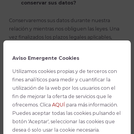
conservar sus datos?
Conservaremos sus datos durante nuestra
relación y mientras nos obliguen las leyes. Una
vez finalizados los plazos legales aplicables,
procederemos a eliminarlos de forma segura y
respetuosa con el medio ambiente.
Aviso Emergente Cookies
¿Cuáles son sus derechos de
Utilizamos cookies propias y de terceros con
protección de datos?
fines analíticos para medir y cuantificar la
utilización de la web por los usuarios con el
En cualquier momento puede dirigirse a
fin de mejorar la oferta de servicios que le
nosotros para saber qué información tenemos
ofrecemos. Clica
AQUÍ
para más información.
sobre usted, rectificarla si fuese incorrecta y
Puedes aceptar todas las cookies pulsando el
eliminarla una vez finalizada nuestra relación, en
botón 'Aceptar', seleccionar las cookies que
el caso de que ello sea legalmente posible.
desea ó solo usar la cookie necesaria.