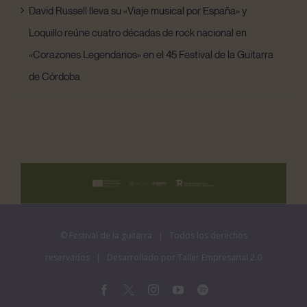
David Russell lleva su «Viaje musical por España» y
Loquillo reúne cuatro décadas de rock nacional en
«Corazones Legendarios» en el 45 Festival de la Guitarra
de Córdoba
©
Festival de la guitarra
| Todos los derechos
reservados | Desarrollado por
Taller Empresarial 2.0
Facebook
X
Instagram
YouTube
Spotify