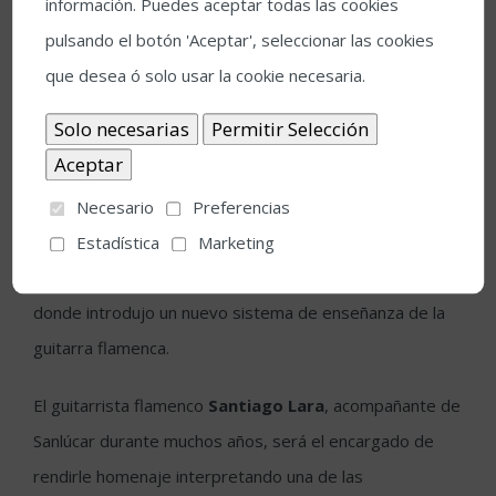
información. Puedes aceptar todas las cookies
pulsando el botón 'Aceptar', seleccionar las cookies
El Teatro de la Axerquía abrirá su programación con el
que desea ó solo usar la cookie necesaria.
concierto inaugural (6 de julio) con un sentido homenaje
a
Manolo Sanlúcar,
una figura indiscutible de la música
flamenca y de la guitarra del último siglo. A lo largo de
los años, Sanlúcar ha sido una pieza clave en este
Necesario
Preferencias
festival, no solo como intérprete y creador, sino
Estadística
Marketing
también como profesor en los cursos del Festival,
donde introdujo un nuevo sistema de enseñanza de la
guitarra flamenca.
El guitarrista flamenco
Santiago Lara
, acompañante de
Sanlúcar durante muchos años, será el encargado de
rendirle homenaje interpretando una de las