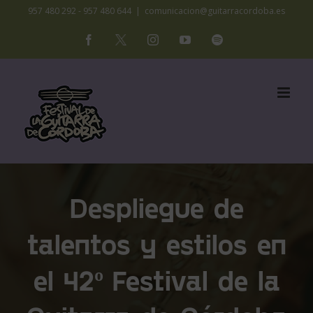
Saltar
957 480 292 - 957 480 644
|
comunicacion@guitarracordoba.es
al
Facebook
X
Instagram
YouTube
Spotify
contenido
Despliegue de
talentos y estilos en
el 42º Festival de la