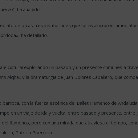
uerzo”, ha añadido.
ediato de otras tres instituciones que se involucraron inmediatame
 Córdoba», ha detallado.
je cultural explorando un pasado y un presente comunes a través d
ahmi Alqhai, y la dramaturgia de Juan Dolores Caballero, que comp
d barroca, con la fuerza escénica del Ballet Flamenco de Andalucí
empo en un viaje de ida y vuelta, entre pasado y presente, entre 
ca del flamenco, pero con una mirada que atraviesa el tiempo, co
alucía, Patricia Guerrero.