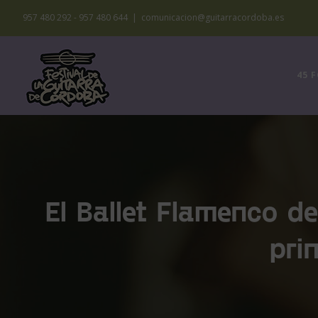
Saltar
957 480 292 - 957 480 644
|
comunicacion@guitarracordoba.es
al
contenido
45 
El Ballet Flamenco d
pri