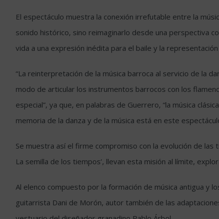
El espectáculo muestra la conexión irrefutable entre la mús
sonido histórico, sino reimaginarlo desde una perspectiva c
vida a una expresión inédita para el baile y la representación
“La reinterpretación de la música barroca al servicio de la 
modo de articular los instrumentos barrocos con los flamenc
especial”, ya que, en palabras de Guerrero, “la música clásica
memoria de la danza y de la música está en este espectáculo
Se muestra así el firme compromiso con la evolución de las t
La semilla de los tiempos’, llevan esta misión al límite, explo
Al elenco compuesto por la formación de música antigua y lo
guitarrista Dani de Morón, autor también de las adaptaciones
vestuario del diseñador granadino Pablo Árbol.