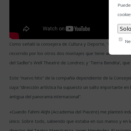
Puedes
cookie
Ne
Como señaló la consejera de Cultura y Deporte, “este espectá
recorrido por los otros dos montajes que tiene actualmente 
del Sadler’s Well Theatre de Londres; y ‘Tierra Bendita’, q
Este “nuevo hito” de la compañía dependiente de la Consejer
cuya “dirección artística ha supuesto un salto importante en 
antigua del panorama internacional”.
«Cuando Fahmi Alqhi (Accademia del Piacere) me planteó inda
único. Sobre todo, sabiendo que estaba en sus manos y en l
director del Teatro Maestranza, Javier Menéndez. El próxim