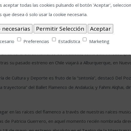
 aceptar todas las cookies pulsando el botón 'Aceptar', seleccion
s que desea ó solo usar la cookie necesaria.
cesario
Preferencias
Estadística
Marketing
culo nace con vocación de traspasar no solo las fronteras artísti
en cartel el Ballet Flamenco de Andalucía, como son ‘Pineda’, que
ue tras su pasado estreno en Chile viajará a Alburquerque, en Nue
ía de Cultura y Deporte es fruto de la “sintonía”, destacó Del Po
la trayectoria” del Ballet Flamenco de Andalucía; y Fahmi Alqhai,
gar en las raíces del flamenco a través de nuestras raíces music
as de Patricia Guerrero, en aquel momento recién nombrada direct
o 18 de mayo, en estreno absoluto en el Teatro de la Maestranza,