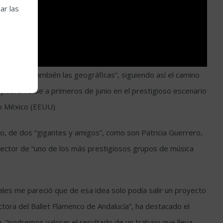
ar las
cas, sino también las geográficas”, siguiendo así el camino
 podrá verse a primeros de junio en el prestigioso escenario
vo México (EEUU).
zo, de dos “gigantes y amigos”, como son Patricia Guerrero,
 director de “uno de los más prestigiosos grupos de música
ales me pareció que de esa idea solo podía salir un proyecto
ora del Ballet Flamenco de Andalucía”, ha destacado el
 “podremos valorar el resultado de un trabajo que lleva