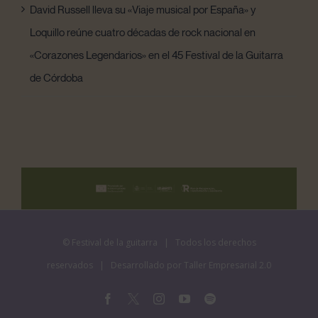
David Russell lleva su «Viaje musical por España» y
Loquillo reúne cuatro décadas de rock nacional en
«Corazones Legendarios» en el 45 Festival de la Guitarra
de Córdoba
©
Festival de la guitarra
| Todos los derechos
reservados | Desarrollado por
Taller Empresarial 2.0
Facebook
X
Instagram
YouTube
Spotify