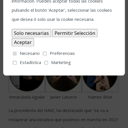
información. Puedes aceptar todas las cookies
Las clases magistrales en esta edición vendrán de la
pulsando el botón 'Aceptar', seleccionar las cookies
mano de Inmaculada Aguilar y Javier Latorre en el baile,
que desea ó solo usar la cookie necesaria.
clases que tendrán lugar en el Teatro Axerquía; y de
cuerda pulsada de la mano del laudista Hames Bitar en
la Casa Árabe.
Necesario
Preferencias
Estadística
Marketing
Inmaculada Aguilar
Javier Latorre
Hames Bitar
La presidenta del IMAE, ha destacado que “se va a
recuperar una iniciativa que pusimos en marcha en 2021