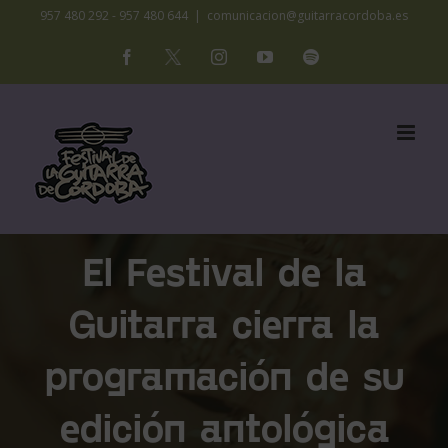
Saltar
957 480 292 - 957 480 644
|
comunicacion@guitarracordoba.es
al
Facebook
X
Instagram
YouTube
Spotify
contenido
El Festival de la
Guitarra cierra la
programación de su
edición antológica