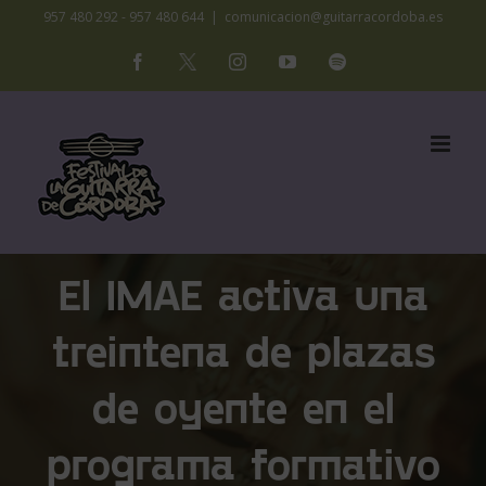
Saltar
957 480 292 - 957 480 644
|
comunicacion@guitarracordoba.es
al
Facebook
X
Instagram
YouTube
Spotify
contenido
El IMAE activa una
treintena de plazas
de oyente en el
programa formativo