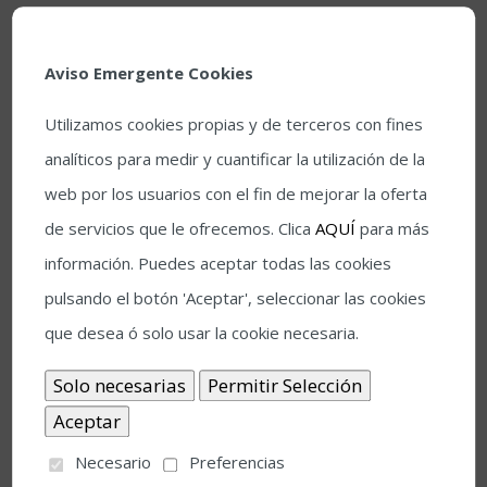
compositor
Rafa López
, con el taller titulado “Blues Lab
2.0, Curso integral de blues e improvisación” y orientado
Aviso Emergente Cookies
hacia la performance y la improvisación. Este curso
tendrá lugar en las salas de ensayo del Teatro de la
Utilizamos cookies propias y de terceros con fines
Axerquía los días 3 y 4 de julio, culminando con el
analíticos para medir y cuantificar la utilización de la
Concierto Didáctico en el Quiosco de la Música, con la
web por los usuarios con el fin de mejorar la oferta
participación del alumnado.
de servicios que le ofrecemos. Clica
AQUÍ
para más
información. Puedes aceptar todas las cookies
La bailaora y coreógrafa
Olga Pericet
impartirá un curso
pulsando el botón 'Aceptar', seleccionar las cookies
sobre “Marcajes y sentido corporal” del 4 al 6 de julio en
que desea ó solo usar la cookie necesaria.
las salas de ensayo del Teatro de la Axerquía. La
creadora internacional recibió el Premio Nacional de
Danza en la modalidad de Interpretación en 2018 y el
Premio Max en 2024 por
La Materia
, segunda parte del
Necesario
Preferencias