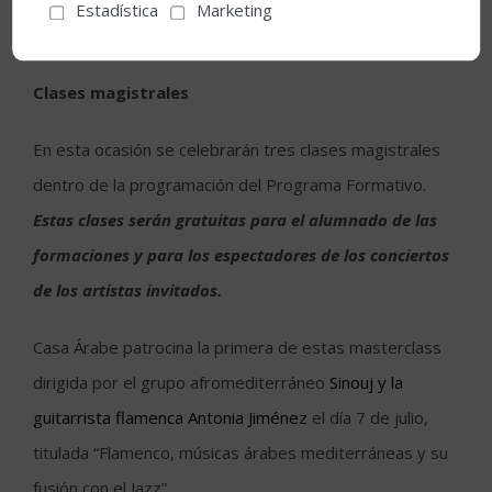
tríptico iniciado con
La Leona
y que podrá disfrutarse el
Estadística
Marketing
3 de julio en el Festival de la Guitarra.
Clases magistrales
En esta ocasión se celebrarán tres clases magistrales
dentro de la programación del Programa Formativo.
Estas clases serán gratuitas para el alumnado de las
formaciones y para los espectadores de los conciertos
de los artistas invitados.
Casa Árabe patrocina la primera de estas masterclass
dirigida por el grupo afromediterráneo
Sinouj y la
guitarrista flamenca Antonia Jiménez
el día 7 de julio,
titulada “Flamenco, músicas árabes mediterráneas y su
fusión con el Jazz”.