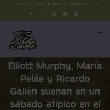
Saltar
957 480 292 - 957 480 644
|
comunicacion@guitarracordoba.es
al
Facebook
X
Instagram
YouTube
Spotify
contenido
Elliott Murphy, María
Peláe y Ricardo
Gallén suenan en un
sábado atípico en el