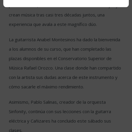
por la mañana, donde han hablado de cómo trabajan y
crean música tras casi tres décadas juntos, una
experiencia que avala a este magnífico dúo.
La guitarrista Anabel Montesinos ha dado la bienvenida
a los alumnos de su curso, que han completado las
plazas disponibles en el Conservatorio Superior de
Música Rafael Orozco. Una clase donde han compartido
con la artista sus dudas acerca de este instrumento y
cómo sacarle el máximo rendimiento.
Asimismo, Pablo Salinas, creador de la orquesta
Sinfonity, continúa con sus lecciones con la guitarra
eléctrica y Cañizares ha concluido este sábado sus
clases.