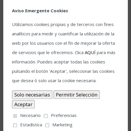
Aviso Emergente Cookies
Utilizamos cookies propias y de terceros con fines
analíticos para medir y cuantificar la utilización de la
web por los usuarios con el fin de mejorar la oferta
de servicios que le ofrecemos. Clica
AQUÍ
para más
ANDALUCIA/ CÓRDOBA. 06-07-2024.Concierto de la
información. Puedes aceptar todas las cookies
artista , María Peláe dentro del marco del 43º Festival
pulsando el botón 'Aceptar', seleccionar las cookies
de la Guiatrra de Córdoba en el Gran Teatro. EFE / Rafa
que desea ó solo usar la cookie necesaria.
Alcaide
Cuarto día del Programa Formativo
Necesario
Preferencias
Elliott Murphy y Olivier Durand han tenido doblete hoy
Estadística
Marketing
en el Gran Teatro con la masterclass que han impartido