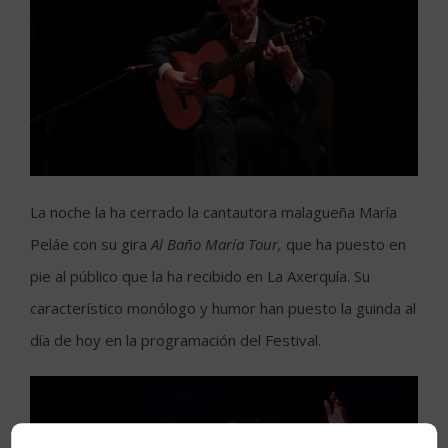
La noche la ha cerrado la cantautora malagueña María
Peláe con su gira
Al Baño María Tour,
que ha puesto en
pie al público que la ha recibido en La Axerquía. Su
característico monólogo y humor han puesto la guinda al
día de hoy en la programación del Festival.