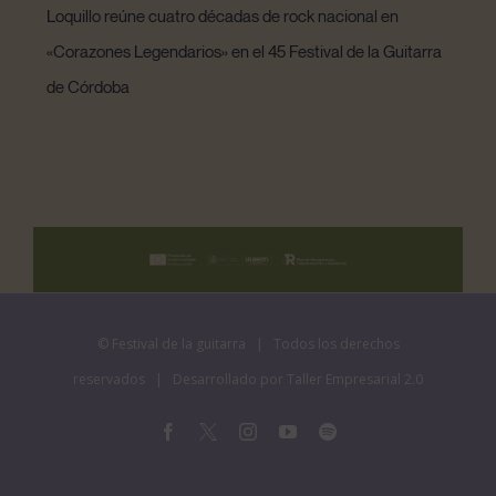
Loquillo reúne cuatro décadas de rock nacional en
«Corazones Legendarios» en el 45 Festival de la Guitarra
de Córdoba
©
Festival de la guitarra
| Todos los derechos
reservados | Desarrollado por
Taller Empresarial 2.0
Facebook
X
Instagram
YouTube
Spotify