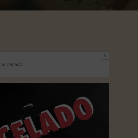
×
 ha pasado.