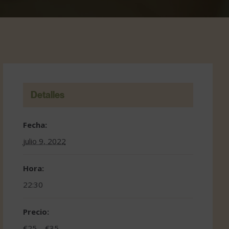
Detalles
Fecha:
julio 9, 2022
Hora:
22:30
Precio:
€25 – €35