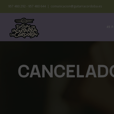
Saltar
957 480 292 - 957 480 644
|
comunicacion@guitarracordoba.es
al
contenido
45 
CANCELADO