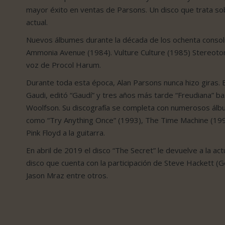
mayor éxito en ventas de Parsons. Un disco que trata sobr
actual.
Nuevos álbumes durante la década de los ochenta consol
Ammonia Avenue (1984). Vulture Culture (1985) Stereotomy
voz de Procol Harum.
Durante toda esta época, Alan Parsons nunca hizo giras. E
Gaudi, editó “Gaudí” y tres años más tarde “Freudiana” b
Woolfson. Su discografía se completa con numerosos álbu
como “Try Anything Once” (1993), The Time Machine (1999
Pink Floyd a la guitarra.
En abril de 2019 el disco “The Secret” le devuelve a la ac
disco que cuenta con la participación de Steve Hackett (
Jason Mraz entre otros.