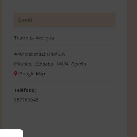
Local
Teatro La Axerquía
Avda Menendez Pidal S/N
Córdoba
,
Córdoba
14004
España
Google Map
Teléfono:
957760945