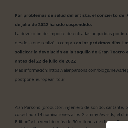
Por problemas de salud del artista, el concierto d
de julio de 2022 ha sido suspendido.
La
devolución
del importe de entradas adquiridas por inte
desde la que realizó la compra
en los próximos días
.
Las
solicitar la
devolución
en la taquilla de Gran Teatro e
antes del 22 de julio de 2022
Más información: https://alanparsons.com/blogs/news/le
postpone-european-tour
Alan Parsons (productor, ingeniero de sonido, cantante, te
cosechado 14 nominaciones a los Grammy Awards, el últi
Edition” y ha vendido más de 50 millones de discos. El p