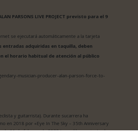
e ALAN PARSONS LIVE PROJECT previsto para el 9
rnet se ejecutará automáticamente a la tarjeta
 entradas adquiridas en taquilla, deben
n el horario habitual de atención al público
gendary-musician-producer-alan-parson-force-to-
clista y guitarrista). Durante sucarrera ha
mo en 2018 por «Eye In The Sky – 35th Anniversary
asado 11 de febrero de 2022 tuvo el lanzamiento de