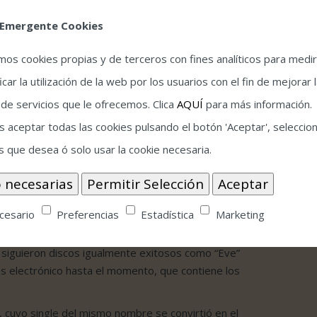
vivo junto a su increíble banda de músicos bajo el
ón cuenta con la participación de la Israel La
 Emergente Cookies
 formatos 2CD + DVD, Blu-ray, 3xLP y Digital.
amos cookies propias y de terceros con fines analíticos para medir
 de sonido en el álbum “Abbey Road” de The
luna)” de Pink Floyd , dos de los álbumes icónicos
icar la utilización de la web por los usuarios con el fin de mejorar 
r igualmente exitoso para numerosos artistas como
 de servicios que le ofrecemos. Clica
AQUÍ
para más información.
iles, etc a quienes encumbro en las listas de éxitos
 aceptar todas las cookies pulsando el botón 'Aceptar', seleccion
s que desea ó solo usar la cookie necesaria.
an Parsons Project y lanzaron “Tales of Mystery and
n las historias de Edgar Allan Poe. El proyecto se
io y usar un elenco giratorio de vocalistas y
 y producido por Parsons/Woolfson.
cesario
Preferencias
Estadística
Marketing
ocedió a tratar la ciencia ficción en “I Robot”
e siguieron discos igualmente exitosos como “Eve”
s electrónico hasta el momento, que contiene los
, cuyo single del mismo nombre se convirtió en el