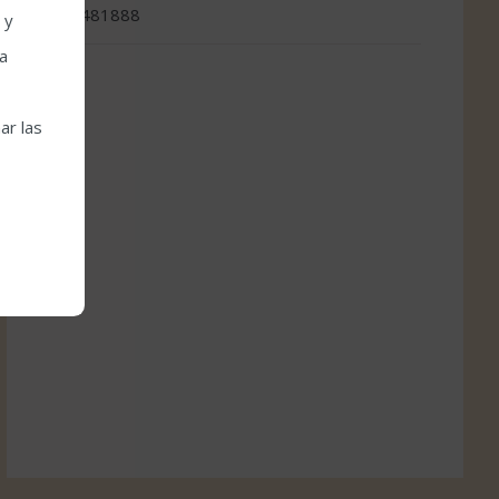
957481888
 y
la
ar las