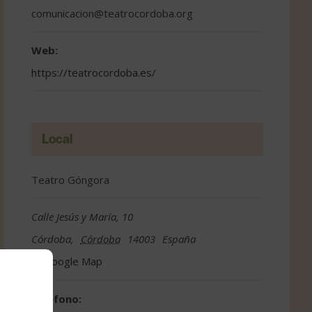
comunicacion@teatrocordoba.org
Web:
https://teatrocordoba.es/
Local
Teatro Góngora
Calle Jesús y María, 10
Córdoba
,
Córdoba
14003
España
Google Map
Teléfono: