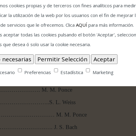
o dedicado a la música de Francisco Tárrega arreglada
amos cookies propias y de terceros con fines analíticos para medir
en la guitarra, los solistas de la Royal Opera House
icar la utilización de la web por los usuarios con el fin de mejorar 
 de servicios que le ofrecemos. Clica
AQUÍ
para más información.
lataforma Strömmar. También es artista Savarez,
 aceptar todas las cookies pulsando el botón 'Aceptar', seleccion
 y su guitarra, llamada Jasmine, fue construida en
s que desea ó solo usar la cookie necesaria.
cesario
Preferencias
Estadística
Marketing
…………………………. C. Domeniconi
…………………………. M. M. Ponce
………………………..S. L. Weiss
………………………… M. M. Ponce
……………….…. J. S. Bach