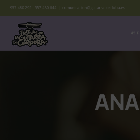
Saltar
957 480 292 - 957 480 644
|
comunicacion@guitarracordoba.es
al
contenido
45 
ANA