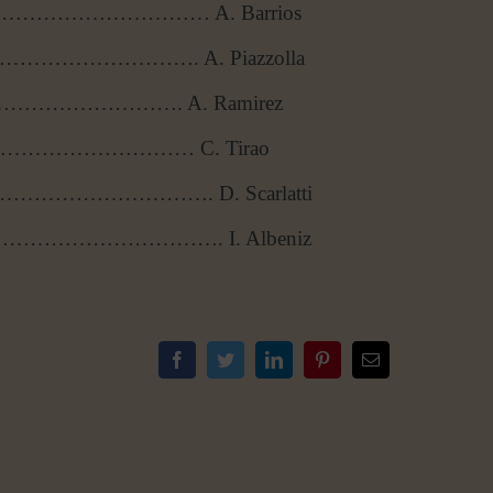
………………………… A. Barrios
………………………. A. Piazzolla
…………………………. A. Ramirez
…………………………… C. Tirao
…………………. D. Scarlatti
………………………. I. Albeniz
Facebook
Twitter
LinkedIn
Pinterest
Correo
electrónico