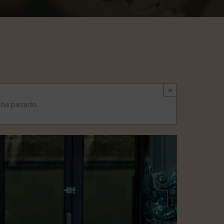
×
 ha pasado.