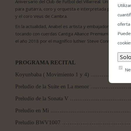
Aniversario del Club de Futbol del Villarreal. Un conciert
Utiliz
para guitarra, coro y orquesta e interpretada por Anabel 
cuantif
y el coro Veus de Cambra.
oferta
En la actualidad, Anabel es artista y embajadora de la p
Puedes
tocando con cuerdas Cantiga Alliance Premium tensión alta
el año 2018 por el magnífico luthier Steve Connor.
cookie
PROGRAMA RECITAL
Ne
Koyunbaba ( Movimiento 1 y 4) ……………
Preludio de la Suite en La menor …………
Preludio de la Sonata V …………………………
Preludio en Mi ……………………………………
Preludio BWV1007 ……………………………………