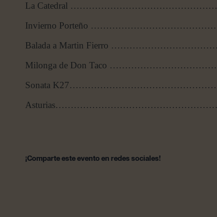
La Catedral …………………………………………
Invierno Porteño ……………………………………
Balada a Martin Fierro …………………………
Milonga de Don Taco …………………………
Sonata K27…………………………………………………
Asturias…………………………………………………
¡Comparte este evento en redes sociales!