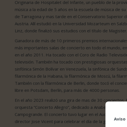
Originaria de Hospitalet del Infante, un pueblo de la pr
música a la edad de 5 años en la escuela de música de s
de Tarragona y mas tarde en el Conservatorio Superior de
Austria. Allí estudió en la Universidad Mozarteum en Salz
Linz, donde finalizó sus estudios con el título de Magister
Ganadora de más de 10 primeros premios internacionale
más importantes salas de concierto en todo el mundo, en
en el año 2011. Ha tocado con el Coro de Radio Televisión
televisión. También ha tocado con prestigiosas orquestas, 
sinfónica Simón Bolívar en Venezuela, la sinfónica de Sundsv
filarmónica de la Habana, la filarmónica de Moscú, la fil
También con la filarmónica de Berlin, donde tocó el concie
libre en Potsdam, Berlín, para más de 4000 personas.
En el año 2023 realizó una gira de mas de 30 conciertos. E
orquesta “Concerto Allegro”, dedicado a Anabel Montesinos
Campogrande. El concierto tuvo lugar en el Auditorio de A
Aviso
director Jose Vicent para celebrar el día de la guitarra. O