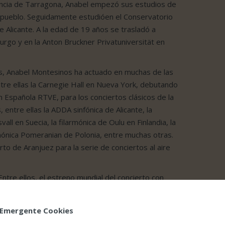
ovincia de Tarragona, Anabel empezó sus estudios de
u pueblo. Seguidamente estudióen el Conservatorio
 Alicante. A la edad de 19 años se trasladó a
burgo y en la Anton Bruckner Privatuniversität en
.
s, Anabel Montesinos ha actuado en muchas de las
tre ellas la Carnegie Hall en Nueva York, debutando
 Española RTVE, para los conciertos clásicos de la
entre ellas la ADDA sinfónica de Alicante, la
all en Suecia, la filarmónica de Oulu en Finlandia, la
armónica Pomeranian de Polonia, entre muchas otras.
rto de Aranjuez para la serie de conciertos al aire
ntre ellos, el estreno mundial del concierto con
 y escrito por el compositor italiano Nicola
licante junto a la orquesta ADDA Simfònica y su
 Emergente Cookies
tra actividad a destacar es la celebración del 100