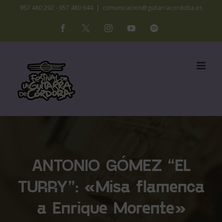
Saltar
957 480 292 - 957 480 644
|
comunicacion@guitarracordoba.es
al
Facebook
X
Instagram
YouTube
Spotify
contenido
ANTONIO GÓMEZ “EL
TURRY”: «Misa flamenca
a Enrique Morente»