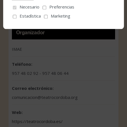
Gratuito
Necesario
Preferencias
Estadística
Marketing
Organizador
IMAE
Teléfono:
957 48 02 92 - 957 48 06 44
Correo electrónico:
comunicacion@teatrocordoba.org
Web:
https://teatrocordoba.es/