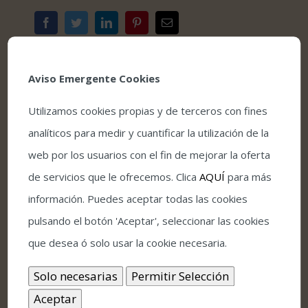
Facebook
Twitter
LinkedIn
Pinterest
Correo
electrónico
Aviso Emergente Cookies
Utilizamos cookies propias y de terceros con fines
analíticos para medir y cuantificar la utilización de la
Detalles
web por los usuarios con el fin de mejorar la oferta
Fecha:
de servicios que le ofrecemos. Clica
AQUÍ
para más
julio 11, 2023
información. Puedes aceptar todas las cookies
pulsando el botón 'Aceptar', seleccionar las cookies
Hora:
que desea ó solo usar la cookie necesaria.
22:00
Precio: