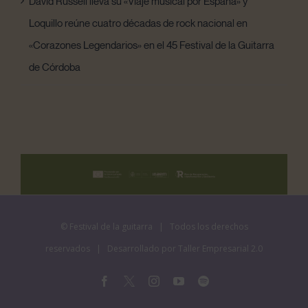
David Russell lleva su «Viaje musical por España» y
Loquillo reúne cuatro décadas de rock nacional en
«Corazones Legendarios» en el 45 Festival de la Guitarra
de Córdoba
©
Festival de la guitarra
| Todos los derechos
reservados | Desarrollado por
Taller Empresarial 2.0
Facebook
X
Instagram
YouTube
Spotify