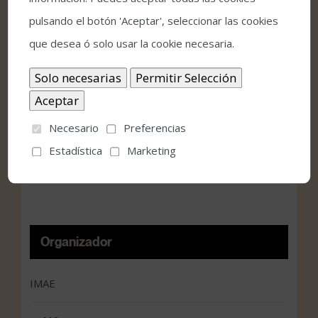
pulsando el botón 'Aceptar', seleccionar las cookies
Fecha:
que desea ó solo usar la cookie necesaria.
julio 10, 2024
Hora:
20:30
Necesario
Preferencias
Precio:
Estadística
Marketing
12€
Organizador
IMAE