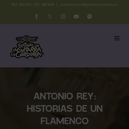
Saltar
957 480 292 - 957 480 644
|
comunicacion@guitarracordoba.es
al
Facebook
X
Instagram
YouTube
Spotify
contenido
ANTONIO REY:
HISTORIAS DE UN
FLAMENCO