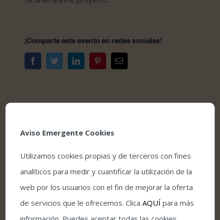
¡Comparte este evento en redes sociales!
Facebook
Twitter
LinkedIn
Pinterest
Correo
electrónico
Aviso Emergente Cookies
Comprar entradas
Utilizamos cookies propias y de terceros con fines
Condiciones de venta y acceso
analíticos para medir y cuantificar la utilización de la
web por los usuarios con el fin de mejorar la oferta
de servicios que le ofrecemos. Clica
AQUÍ
para más
Detalles
información. Puedes aceptar todas las cookies