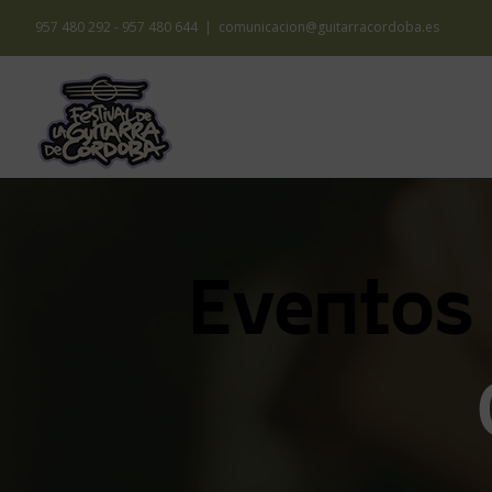
Saltar
957 480 292 - 957 480 644
|
comunicacion@guitarracordoba.es
al
contenido
45 
Eventos