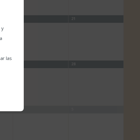
20
21
 y
la
ar las
27
28
4
5