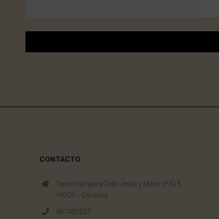
CONTACTO
Teatro Góngora Calle Jesús y María, nº 10 E
14003 – Córdoba
957480237