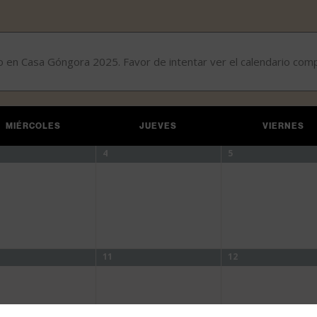
do en Casa Góngora 2025. Favor de intentar ver el calendario com
MIÉRCOLES
JUEVES
VIERNES
4
5
11
12