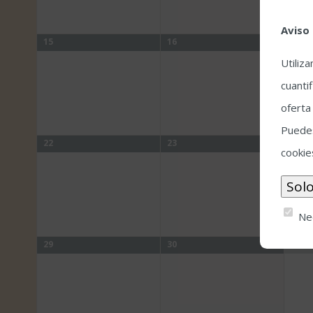
Aviso
15
16
17
Utiliz
cuantif
oferta
Puedes
22
23
24
cookie
Ne
29
30
1