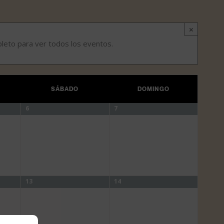
×
pleto para ver todos los eventos.
SÁBADO
DOMINGO
6
7
13
14