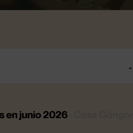
s en junio 2026
› Casa Góngo