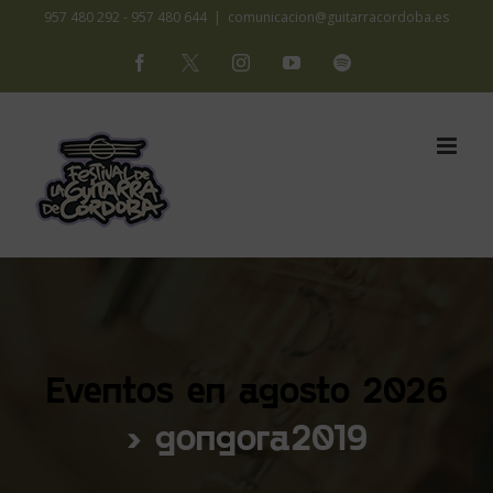
Saltar
957 480 292 - 957 480 644
|
comunicacion@guitarracordoba.es
al
Facebook
X
Instagram
YouTube
Spotify
contenido
Eventos en agosto 2026
› gongora2019