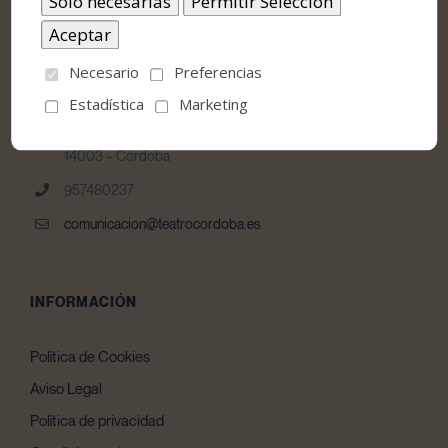
Necesario
Preferencias
CONTACTO
Estadística
Marketing
Teatro Góngora Calle Jesús y María, nº 10 E
14003 – Córdoba
957480237
comunicacion@teatrocordoba.es
INFORMACIÓN
Política de Cookies
Aviso Legal
Política de privacidad