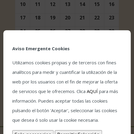
10
11
12
13
14
15
16
17
18
19
20
21
22
23
24
25
26
27
28
29
30
31
1
2
3
4
5
6
Aviso Emergente Cookies
Utilizamos cookies propias y de terceros con fines
analíticos para medir y cuantificar la utilización de la
web por los usuarios con el fin de mejorar la oferta
de servicios que le ofrecemos. Clica
AQUÍ
para más
información. Puedes aceptar todas las cookies
pulsando el botón 'Aceptar', seleccionar las cookies
que desea ó solo usar la cookie necesaria.