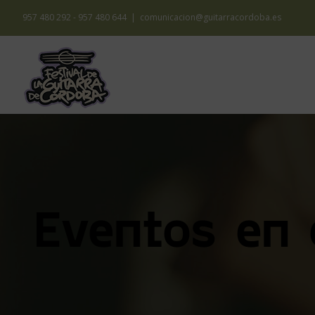
Saltar
957 480 292 - 957 480 644
|
comunicacion@guitarracordoba.es
al
contenido
45 
Eventos en