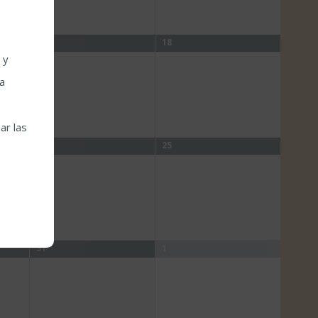
17
18
 y
la
ar las
24
25
31
1