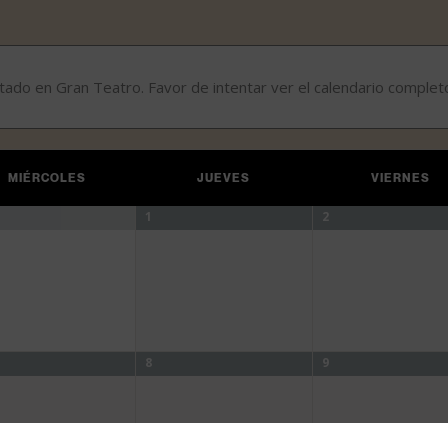
stado en Gran Teatro. Favor de intentar ver el calendario complet
MIÉRCOLES
JUEVES
VIERNES
1
2
8
9