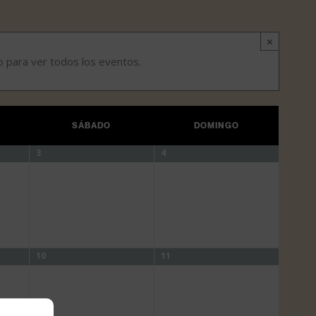
×
o para ver todos los eventos.
SÁBADO
DOMINGO
3
4
10
11