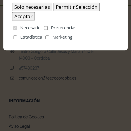
Necesario
Preferencias
Estadística
Marketing
CONTACTO
Teatro Góngora Calle Jesús y María, nº 10 E
14003 – Córdoba
957480237
comunicacion@teatrocordoba.es
INFORMACIÓN
Política de Cookies
Aviso Legal