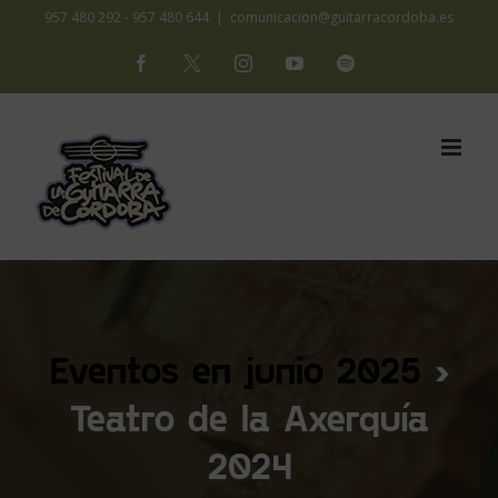
Saltar
957 480 292 - 957 480 644
|
comunicacion@guitarracordoba.es
al
Facebook
X
Instagram
YouTube
Spotify
contenido
Eventos en junio 2025
›
Teatro de la Axerquía
2024