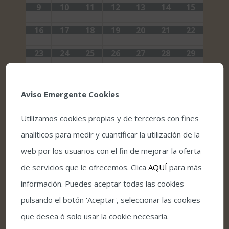
9
10
11
12
13
14
15
16
17
18
19
20
21
22
23
24
25
26
27
28
29
30
1
2
3
4
5
6
Aviso Emergente Cookies
Utilizamos cookies propias y de terceros con fines
+ Exportar eventos
analíticos para medir y cuantificar la utilización de la
web por los usuarios con el fin de mejorar la oferta
de servicios que le ofrecemos. Clica
AQUÍ
para más
información. Puedes aceptar todas las cookies
pulsando el botón 'Aceptar', seleccionar las cookies
que desea ó solo usar la cookie necesaria.