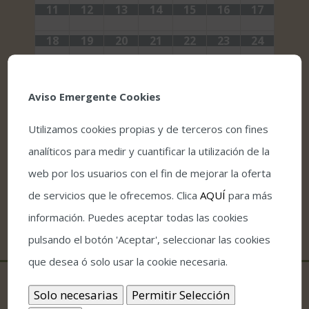
11
12
13
14
15
16
17
18
19
20
21
22
23
24
25
26
27
28
29
30
31
Aviso Emergente Cookies
Utilizamos cookies propias y de terceros con fines
analíticos para medir y cuantificar la utilización de la
web por los usuarios con el fin de mejorar la oferta
de servicios que le ofrecemos. Clica
AQUÍ
para más
información. Puedes aceptar todas las cookies
pulsando el botón 'Aceptar', seleccionar las cookies
que desea ó solo usar la cookie necesaria.