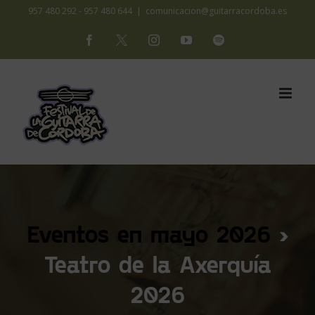
Saltar
957 480 292 - 957 480 644
|
comunicacion@guitarracordoba.es
al
Facebook
X
Instagram
YouTube
Spotify
contenido
Eventos en mayo 2026
›
Teatro de la Axerquía
2026