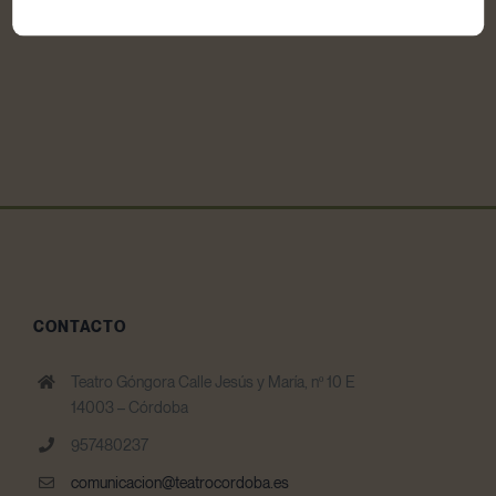
CONTACTO
Teatro Góngora Calle Jesús y María, nº 10 E
14003 – Córdoba
957480237
comunicacion@teatrocordoba.es