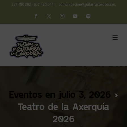
Saltar
957 480 292 - 957 480 644
|
comunicacion@guitarracordoba.es
al
Facebook
X
Instagram
YouTube
Spotify
contenido
Eventos en julio 3, 2026
›
Teatro de la Axerquía
2026