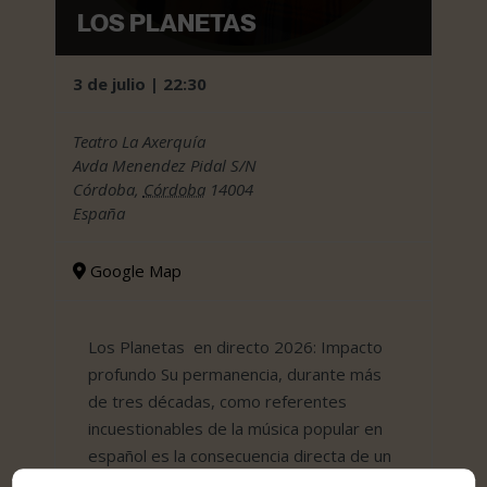
LOS PLANETAS
3 de julio | 22:30
Teatro La Axerquía
Avda Menendez Pidal S/N
Córdoba
,
Córdoba
14004
España
Google Map
Los Planetas en directo 2026: Impacto
profundo Su permanencia, durante más
de tres décadas, como referentes
incuestionables de la música popular en
español es la consecuencia directa de un
ejercicio sostenido de toma de