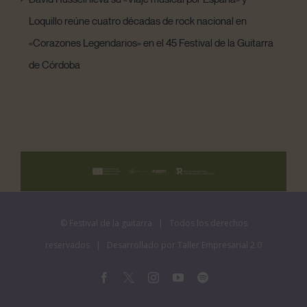
Loquillo reúne cuatro décadas de rock nacional en
«Corazones Legendarios» en el 45 Festival de la Guitarra
de Córdoba
©
Festival de la guitarra
| Todos los derechos
reservados | Desarrollado por
Taller Empresarial 2.0
Facebook
X
Instagram
YouTube
Spotify