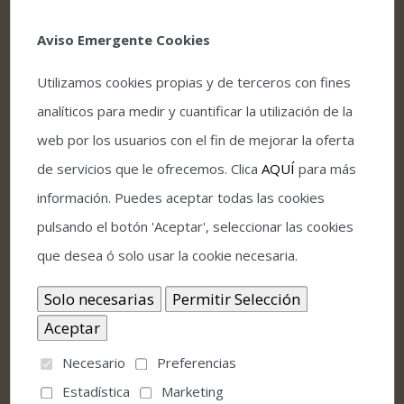
decisiones artísticas —situadas a
Aviso Emergente Cookies
menudo en la periferia de la conveniencia
— que ha terminado por investirles de
Utilizamos cookies propias y de terceros con fines
una autoridad incontestable. La vigencia
de Los Planetas no responde a la
analíticos para medir y cuantificar la utilización de la
persistencia inercial de una marca, sino a
web por los usuarios con el fin de mejorar la oferta
la capacidad para intervenir el ahora con
de servicios que le ofrecemos. Clica
AQUÍ
para más
lucidez, precisión y magnetismo. La
información. Puedes aceptar todas las cookies
trascendencia como fin, la gestión del
caos como motor, la insumisión como
pulsando el botón 'Aceptar', seleccionar las cookies
método y la integridad como arma.
[...]
que desea ó solo usar la cookie necesaria.
Más información
35€ – 40€
Necesario
Preferencias
+ Exportar eventos
Estadística
Marketing