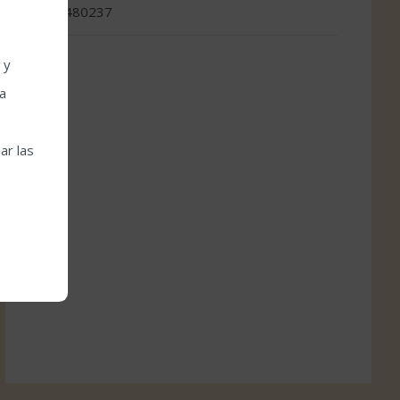
957480237
 y
la
ar las