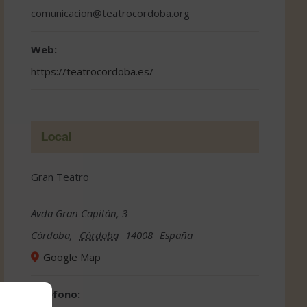
comunicacion@teatrocordoba.org
Web:
https://teatrocordoba.es/
Local
Gran Teatro
Avda Gran Capitán, 3
Córdoba
,
Córdoba
14008
España
Google Map
Teléfono: