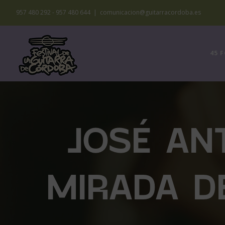
Saltar
957 480 292 - 957 480 644
|
comunicacion@guitarracordoba.es
al
contenido
45 
JOSÉ AN
MIRADA D