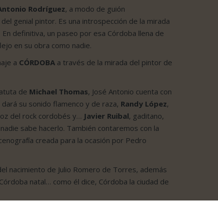
Antonio Rodríguez
, a modo de guión
del genial pintor. Es una introspección de la mirada
. En definitiva, un paseo por esa Córdoba llena de
flejo en su obra como nadie.
naje a
CÓRDOBA
a través de la mirada del pintor de
batuta de
Michael Thomas
, José Antonio cuenta con
dará su sonido flamenco y de raza,
Randy López
,
voz del rock cordobés y…
Javier Ruibal
, gaditano,
nadie sabe hacerlo. También contaremos con la
cenografía creada para la ocasión por Pedro
 del nacimiento de Julio Romero de Torres, además
 Córdoba natal… como él dice, Córdoba la ciudad de