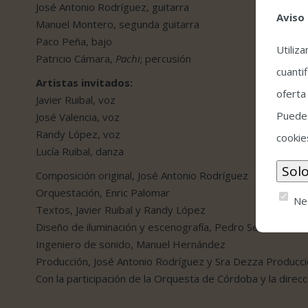
José Antonio Rodríguez, guitarra
Aviso
Manuel Montero, segunda guitarra
Paco Peña, bajo
Utiliz
Patricio Cámara,
Pachi
; percusión
cuantif
Artistas invitados:
oferta
Javier Ruibal, voz
Puedes
José Valencia, voz
Randy López, voz
cookie
Lucía Ruibal, danza
Composición original, José Antonio Rodríguez
Orquestación, Enric Palomar
Ne
Textos, Javier Ruibal y Randy López
Diseño de iluminación y escenografía, Pedro Serrano AAI
Ingeniero de sonido, Manuel Hernández
Producción, José Antonio Rodríguez y Sra Dezza Producc
Con la participación de la Orquesta de Córdoba y la dire