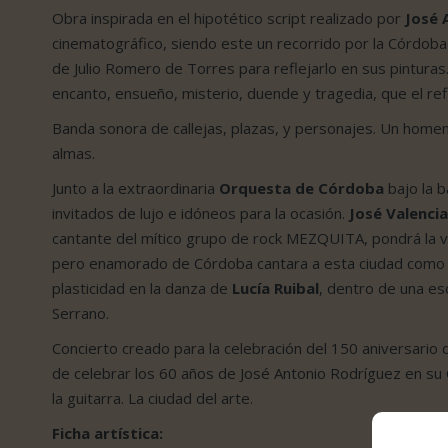
Obra inspirada en el hipotético script realizado por
José 
cinematográfico, siendo este un recorrido por la Córdoba 
de Julio Romero de Torres para reflejarlo en sus pinturas
encanto, ensueño, misterio, duende y tragedia, que el re
Banda sonora de callejas, plazas, y personajes. Un home
almas.
Junto a la extraordinaria
Orquesta de Córdoba
bajo la 
invitados de lujo e idóneos para la ocasión.
José Valencia
cantante del mítico grupo de rock MEZQUITA, pondrá la 
pero enamorado de Córdoba cantara a esta ciudad como 
plasticidad en la danza de
Lucía Ruibal
, dentro de una es
Serrano.
Concierto creado para la celebración del 150 aniversario
de celebrar los 60 años de José Antonio Rodríguez en su
la guitarra. La ciudad del arte.
Ficha artística: