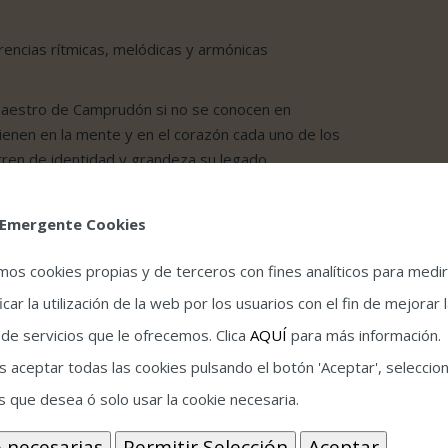
rencias rítmicas, melódicas y armónicas
 maestro de Camprudón si no se conocen en
tienen en la mente y en el corazón cada uno de los
tren de identidad y grandeza su legado
ación” como duo en la Bienal de 2014, en la que
 Emergente Cookies
iraldillo, lideran una propuesta artística en la que
 y flamenca. Su proyecto Lo Cortés no quita lo
amos cookies propias y de terceros con fines analíticos para medir
undo y con su Premio Flamenco Vive (2015) al
icar la utilización de la web por los usuarios con el fin de mejorar 
onde ambas guitarras m(a modo de espejo sonoro)
 de servicios que le ofrecemos. Clica
AQUÍ
para más información.
sica de Albéniz.
 aceptar todas las cookies pulsando el botón 'Aceptar', seleccion
bos desde el mayor de los respetos a ambas
s que desea ó solo usar la cookie necesaria.
ocimiento y la gratitud que Albéniz sentía por el