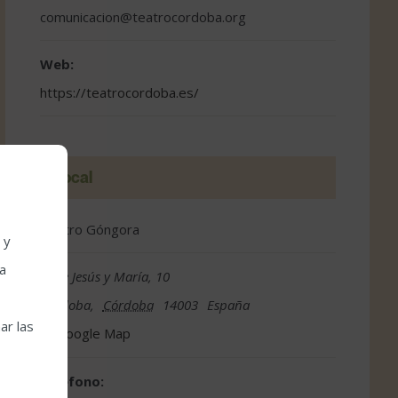
comunicacion@teatrocordoba.org
Web:
https://teatrocordoba.es/
Local
Teatro Góngora
 y
la
Calle Jesús y María, 10
Córdoba
,
Córdoba
14003
España
ar las
Google Map
Teléfono: