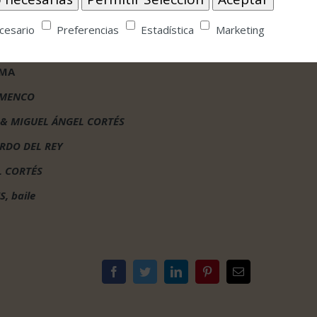
a con la que han trabajado en multitud de ocasiones
patía artística: Ana Morales. Con ANA MORALES,
cesario
Preferencias
Estadística
Marketing
AMA
AMENCO
 & MIGUEL ÁNGEL CORTÉS
RDO DEL REY
L CORTÉS
, baile
Facebook
Twitter
LinkedIn
Pinterest
Correo
electrónico