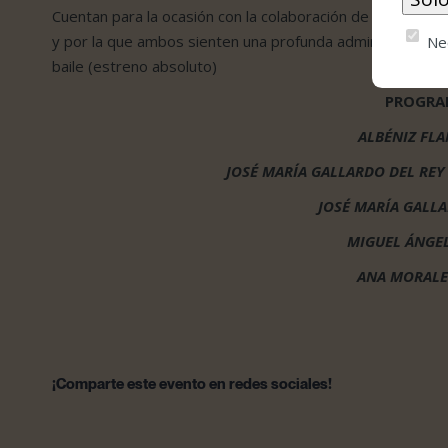
Cuentan para la ocasión con la colaboración de una artist
y por la que ambos sienten una profunda admiración y em
Ne
baile (estreno absoluto)
PROGR
ALBÉNIZ FL
JOSÉ MARÍA GALLARDO DEL REY
JOSÉ MARÍA GALLA
MIGUEL ÁNGE
ANA MORALES
¡Comparte este evento en redes sociales!