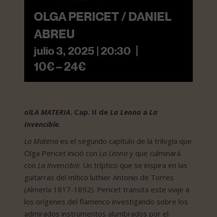
OLGA PERICET / DANIEL
ABREU
|
julio 3, 2025 | 20:30
10€ – 24€
olLA MATERIA
. Cap. II de
La Leona
a
La
Invencible.
La Materia
es el segundo capítulo de la trilogía que
Olga Pericet inició con
La Leona
y que culminará
con
La Invencible
. Un tríptico que se inspira en las
guitarras del mítico luthier Antonio de Torres
(Almería 1817-1892). Pericet transita este viaje a
los orígenes del flamenco investigando sobre los
admirados instrumentos alumbrados por el