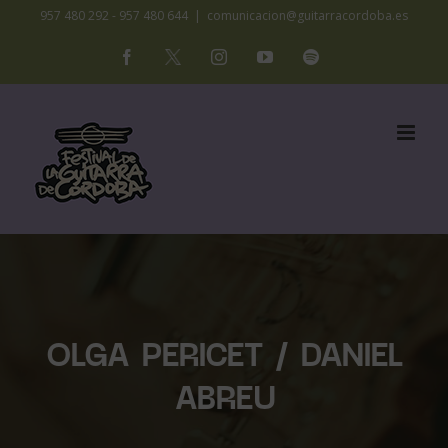
Saltar
957 480 292 - 957 480 644
|
comunicacion@guitarracordoba.es
al
Facebook
X
Instagram
YouTube
Spotify
contenido
OLGA PERICET / DANIEL
ABREU