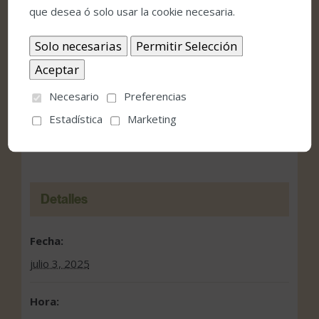
que desea ó solo usar la cookie necesaria.
Necesario
Preferencias
Comprar entradas
Estadística
Marketing
Condiciones de venta y acceso
Detalles
Fecha:
julio 3, 2025
Hora: