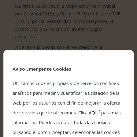
las Artes Escénicas a la Mejor Bailarina Principal
por
Pisadas
(2015); y Premio El Ojo Crítico de RNE
(2014) “por su versatilidad como intérprete, su
creatividad y su valentía al asumir riesgos
artísticos”.
A veces sus piezas son el resultado de un
proceso de creación personal, otras une su
talento al de otros artistas de distintas disciplinas.
Aviso Emergente Cookies
Entre sus últimos espectáculos se encuentran
La
materia
(2023),
La leona
(2022) y
La espina que
Utilizamos cookies propias y de terceros con fines
quiso ser flor o la flor que soñó con ser bailaora
(2017).
analíticos para medir y cuantificar la utilización de la
web por los usuarios con el fin de mejorar la oferta
de servicios que le ofrecemos. Clica
AQUÍ
para más
¡Comparte este evento en redes sociales!
información. Puedes aceptar todas las cookies
Facebook
Twitter
LinkedIn
Pinterest
Correo
pulsando el botón 'Aceptar', seleccionar las cookies
electrónico