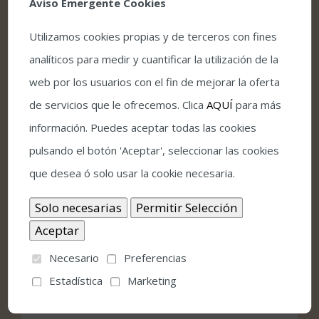
Aviso Emergente Cookies
20:30
Utilizamos cookies propias y de terceros con fines
Precio:
analíticos para medir y cuantificar la utilización de la
11€ – 27€
web por los usuarios con el fin de mejorar la oferta
de servicios que le ofrecemos. Clica
AQUÍ
para más
información. Puedes aceptar todas las cookies
Local
pulsando el botón 'Aceptar', seleccionar las cookies
que desea ó solo usar la cookie necesaria.
Gran Teatro
Avda Gran Capitán, 3
Córdoba
,
Córdoba
14008
España
Necesario
Preferencias
Google Map
Estadística
Marketing
Teléfono: