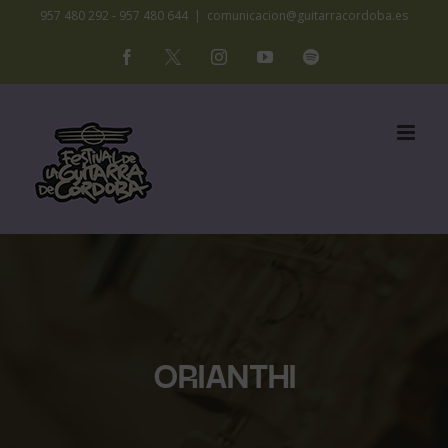
Saltar
957 480 292 - 957 480 644
|
comunicacion@guitarracordoba.es
al
Facebook
X
Instagram
YouTube
Spotify
contenido
ORIANTHI