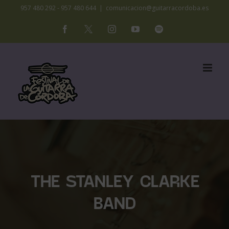
Saltar
957 480 292 - 957 480 644
|
comunicacion@guitarracordoba.es
al
Facebook
X
Instagram
YouTube
Spotify
contenido
THE STANLEY CLARKE
BAND