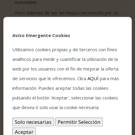
inolvidable.
Pero además de ser un músico reconocido por su
virtuosismo, Clarke también es solidario. De
hecho, hace unos años puso en marcha junto a su
mujer Sofía, la Fundación Stanley Clarke, una ONG
Aviso Emergente Cookies
que otorga becas a músicos emergentes.
Utilizamos cookies propias y de terceros con fines
En definitiva, el Gran Teatro de Córdoba va a
analíticos para medir y cuantificar la utilización de la
acoger a uno de los mejores bajistas del mundo.
Sin duda, su nombre debía pasar por este festival
web por los usuarios con el fin de mejorar la oferta
como otrora ya lo hicieron otros genios de las
de servicios que le ofrecemos. Clica
AQUÍ
para más
bajas frecuencias.
información. Puedes aceptar todas las cookies
pulsando el botón 'Aceptar', seleccionar las cookies
que desea ó solo usar la cookie necesaria.
¡Comparte este evento en redes sociales!
Facebook
Twitter
LinkedIn
Pinterest
Correo
electrónico