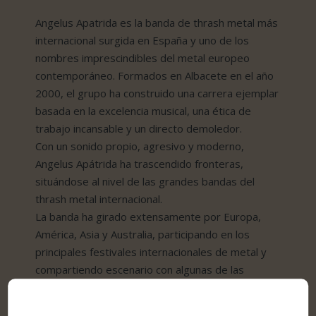
Angelus Apatrida es la banda de thrash metal más
internacional surgida en España y uno de los
nombres imprescindibles del metal europeo
contemporáneo. Formados en Albacete en el año
2000, el grupo ha construido una carrera ejemplar
basada en la excelencia musical, una ética de
trabajo incansable y un directo demoledor.
Con un sonido propio, agresivo y moderno,
Angelus Apátrida ha trascendido fronteras,
situándose al nivel de las grandes bandas del
thrash metal internacional.
La banda ha girado extensamente por Europa,
América, Asia y Australia, participando en los
principales festivales internacionales de metal y
compartiendo escenario con algunas de las
bandas más importantes del género. Su presencia
habitual en carteles de primer nivel confirma su