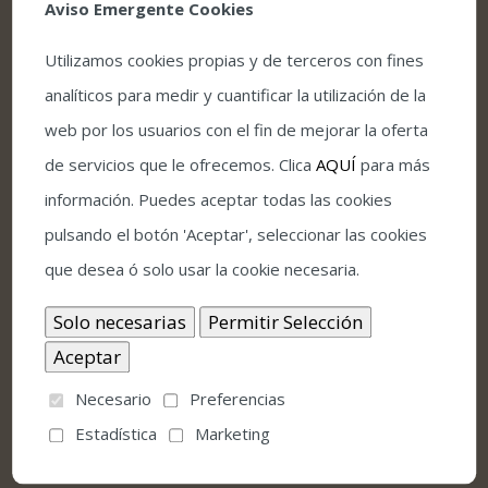
Aviso Emergente Cookies
estatus como referente global.
Utilizamos cookies propias y de terceros con fines
Disponemos de
mochilas vibratorias
, para
analíticos para medir y cuantificar la utilización de la
personas con discapacidad auditiva. Solicitar al
web por los usuarios con el fin de mejorar la oferta
menos con un mínimo de 72 horas previas al
de servicios que le ofrecemos. Clica
AQUÍ
para más
espectáculo, solicitándolo
información. Puedes aceptar todas las cookies
a
g_protocolo.imae@ayuncordoba.es
pulsando el botón 'Aceptar', seleccionar las cookies
que desea ó solo usar la cookie necesaria.
¡Comparte este evento en redes sociales!
Necesario
Preferencias
Facebook
Twitter
LinkedIn
Pinterest
Correo
electrónico
Estadística
Marketing