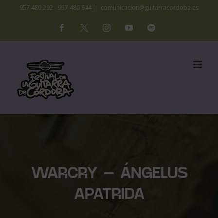
Saltar
957 480 292 - 957 480 644
|
comunicacion@guitarracordoba.es
al
Facebook
X
Instagram
YouTube
Spotify
contenido
WARCRY – ÁNGELUS
APATRIDA