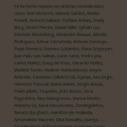
Ya ha hecho música con artistas renombrados
como: Bob McFerrin, Melody Gardot, Baden
Powell, Richard Galliano, Stefano Bollani, Shelly
Berg, Vicent Peirani, Daniel Mille, Sylvain Luc,
Stochelo Rosenberg, Sebastien Giniaux, Alfredo
Rodriguez, Edmar Castañeda, Antonio Zambujo,
Pepe Romero, Romero Lubambo, Slava Grigoryan,
Juan Falú, Luis Salinas, Lucio Yanel, Pedro Jóia,
Carlos Nuñez, Doug de Vries, Gerardo Núñez,
Vladimir Sumin, Vladimir Markushevich, Mayra
Andrade, Carminho, Gilberto Gil, Djavan, Seu Jorge,
Hermeto Pascoal, Mario Adnet, Sergio Assad,
Paulo Jobim, Toquinho, João Bosco, Zeca
Pagodinho, Ney Matogrosso, Marisa Monte,
Roberta Sá, Naná Vasconcelos, Dominguinhos,
Renato Borghetti, Hamilton de Holanda,
Armandinho Macedo, Elba Ramalho, Guinga,
Ricardo Herz, Baby Consulelo, Henrique Cazes,