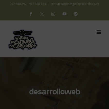
Saltar
957 480 292 - 957 480 644
|
comunicacion@guitarracordoba.es
al
Facebook
X
Instagram
YouTube
Spotify
contenido
desarrolloweb