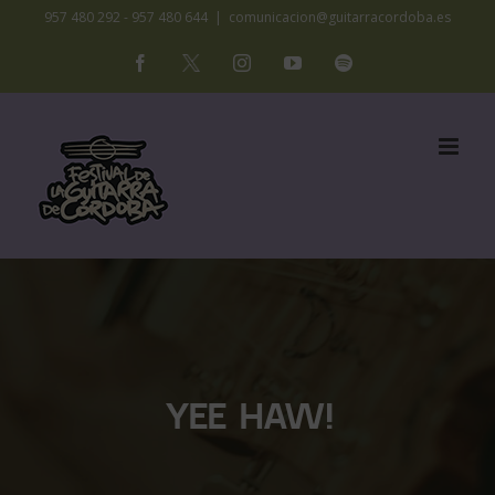
Saltar
957 480 292 - 957 480 644
|
comunicacion@guitarracordoba.es
al
Facebook
X
Instagram
YouTube
Spotify
contenido
YEE HAW!