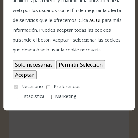
analíticos para medir y cuantificar la utilización de la
Etiquetas del Evento:
web por los usuarios con el fin de mejorar la oferta
programación infantil 44FGC
de servicios que le ofrecemos. Clica
AQUÍ
para más
información. Puedes aceptar todas las cookies
pulsando el botón 'Aceptar', seleccionar las cookies
Local
que desea ó solo usar la cookie necesaria.
Bulevard del Gran Capitán
Córdoba
,
Córdoba
España
Necesario
Preferencias
Google Map
Estadística
Marketing