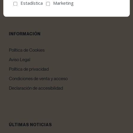
957480237
Estadística
Marketing
comunicacion@teatrocordoba.es
INFORMACIÓN
Política de Cookies
Aviso Legal
Política de privacidad
Condiciones de venta y acceso
Declaración de accesibilidad
ÚLTIMAS NOTICIAS