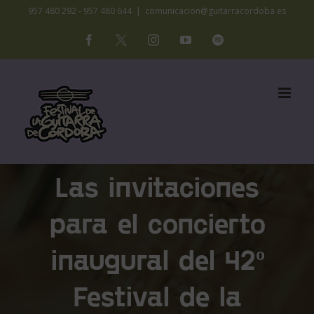
Saltar
957 480 292 - 957 480 644
|
comunicacion@guitarracordoba.es
al
Facebook
X
Instagram
YouTube
Spotify
contenido
Las invitaciones
para el concierto
inaugural del 42º
Festival de la