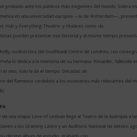
se probado ante los públicos más exigentes del mundo. Solera es
Flamenca en una universidad europea —la de Rotterdam—, presenta
s Hub y Everything Theatre, y titulares como «la
istas pueden presentar ese historial y al mismo tiempo presentar
e Kelly, exdirectora del Southbank Centre de Londres, con coreogr
Peña lo dedica a la memoria de su hermana ‘Rosarillo’, fallecida 
 el vino, solo la da el tiempo. Décadas de
nombre del flamenco cordobés a los escenarios más relevantes del
do.
APA
re de una etapa: Love of Lesbian llega al Teatro de la Axerquía a 
aciones a los Grammy Latino y un Auditorio Nacional de México a
, su décimo álbum de estudio, grabado con