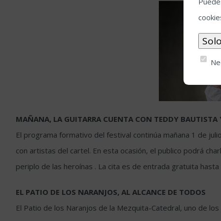
Puedes
cookie
Ne
MAÑANA, LA GUITARRA CUENTA CON TEDDY BAUTISTA 
El programa formativo del festival continúa mañana 1 de juli
con artistas del cartel. En esta ocasión, el publico podrá cha
periplo de las heroínas . La cita es de entrada gratuita hasta
EL PATIO DE LOS NARANJOS, AL ALCANCE DE TODOS
El Patio de los Naranjos de la Mezquita-Catedral, uno de los 