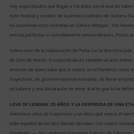
Hay espectáculos que llegan a Córdoba con el aval de haber
este festival y creador de la primera Cátedra de Guitarra 
ha cosechado cinco estrellas en Culture Whisper, The Review
mezcla perfecta» o «sencillamente extraordinario». Pocos art
Solera nace de la colaboración de Peña con la directora Jud
de Dani de Morón. El espectáculo es también un acto íntimo: 
emoción de quien sabe que la solera, en el flamenco como en
trayectoria, de gira internacional incesante, de llevar el 
un balance y una declaración de amor al arte que lo ha defini
LOVE OF LESBIAN: 25 AÑOS Y LA DESPEDIDA DE UNA ET
Veinticinco años de trayectoria y un disco que marca el cier
indie español de las dos últimas décadas. Con cuatro nomin
españoles —, los catalanes presentan Ejército de Salvación