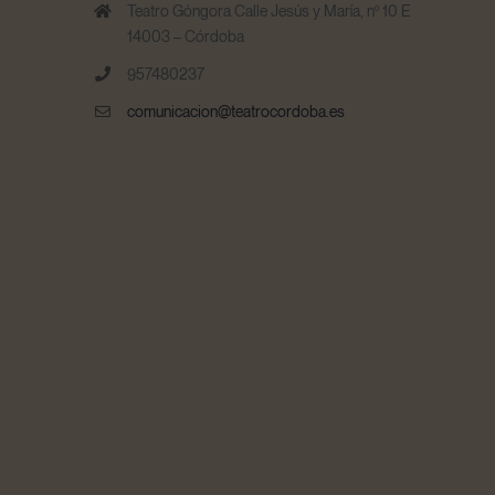
Teatro Góngora Calle Jesús y María, nº 10 E
14003 – Córdoba
957480237
comunicacion@teatrocordoba.es