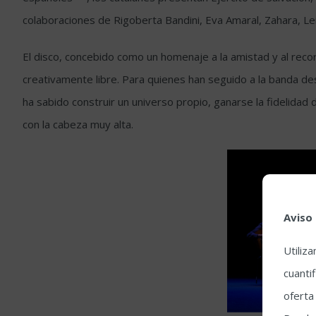
colaboraciones de Rigoberta Bandini, Eva Amaral, Zahara, Lei
El disco, concebido como un homenaje a la amistad y al reco
creativamente libre. Para quienes han seguido a la banda de
ha sabido construir un universo propio, ganarse la fidelidad d
con la cabeza muy alta.
Aviso
Utiliz
cuantif
oferta