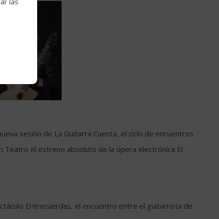
ar las
nueva sesión de La Guitarra Cuenta, el ciclo de encuentros
ran Teatro el estreno absoluto de la ópera electrónica El
ectáculo Entrecuerdas, el encuentro entre el guitarrista de