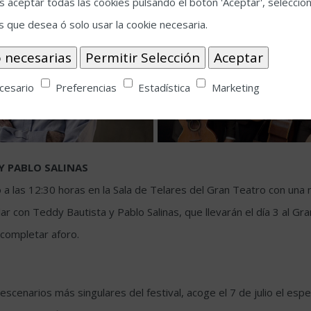
 aceptar todas las cookies pulsando el botón 'Aceptar', seleccion
s que desea ó solo usar la cookie necesaria.
cesario
Preferencias
Estadística
Marketing
Y PABLO SALINAS
o a las 12:30 horas en la Sala de Telares del Gran Teatro con una 
rlar con Teddy Bautista y Pablo Salinas, que llevarán el día 3 al G
 completar aforo.
escenarios más singulares del festival, acoge el 7 de julio el esp