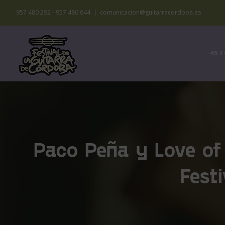
Saltar
957 480 292 - 957 480 644
|
comunicacion@guitarracordoba.es
al
contenido
45 
Paco Peña y Love of
Fest