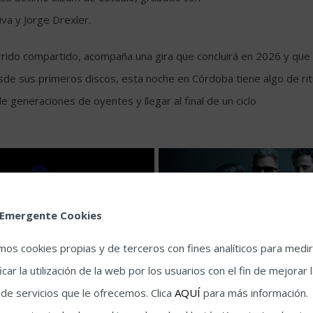
va y Jorge Drexler.
rrido compartido, acompaña una gira que concluirá en 2026 y que
sde sus primeros discos, esta noche en Córdoba tiene algo de rit
e generaciones de oyentes y llegar al final de un ciclo
 Emergente Cookies
amos cookies propias y de terceros con fines analíticos para medir
icar la utilización de la web por los usuarios con el fin de mejorar 
 de servicios que le ofrecemos. Clica
AQUÍ
para más información.