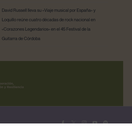
David Russell lleva su «Viaje musical por España» y
Loquillo reúne cuatro décadas de rock nacional en
«Corazones Legendarios» en el 45 Festival de la
Guitarra de Córdoba
Facebook
X
Instagram
YouTube
Spotify