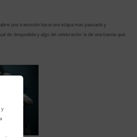
 abre una transición hacia una etapa más pausada y
ual de despedida y algo de celebración: la de una banda que
 y
la