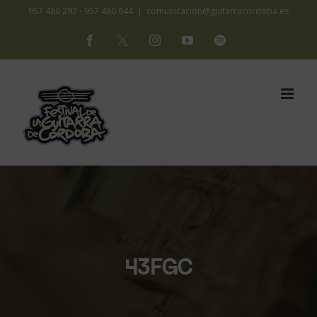
Saltar
957 480 292 - 957 480 644
|
comunicacion@guitarracordoba.es
al
Facebook
X
Instagram
YouTube
Spotify
contenido
43FGC