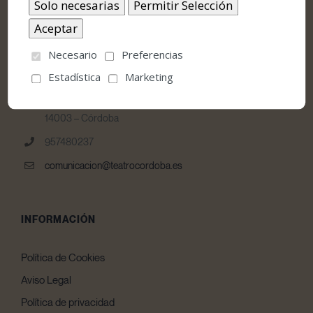
Necesario
Preferencias
CONTACTO
Estadística
Marketing
Teatro Góngora Calle Jesús y María, nº 10 E
14003 – Córdoba
957480237
comunicacion@teatrocordoba.es
INFORMACIÓN
Política de Cookies
Aviso Legal
Política de privacidad