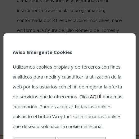
actuaciones innovadoras y asentadas en un
instrumento tradicional. La programación,
conformada por 31 espectáculos musicales, nace
en torno a la figura de Julio Romero de Torres y
su singular mirada a la guitarra. El Gran Teatro
acogerá como concierto inaugural de este
Aviso Emergente Cookies
espacio La mirada de Romero de Torres, una
Utilizamos cookies propias y de terceros con fines
obra compuesta por el guitarrista José Antonio
analíticos para medir y cuantificar la utilización de la
Rodríguez, quien estará acompañado de la
web por los usuarios con el fin de mejorar la oferta
extraordinaria
[...]
de servicios que le ofrecemos. Clica
AQUÍ
para más
información. Puedes aceptar todas las cookies
pulsando el botón 'Aceptar', seleccionar las cookies
que desea ó solo usar la cookie necesaria.