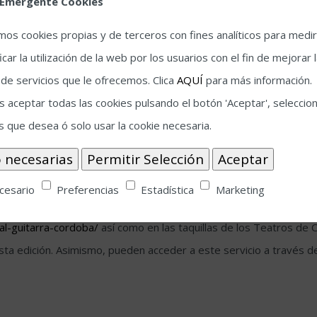
 Emergente Cookies
amos cookies propias y de terceros con fines analíticos para medir
icar la utilización de la web por los usuarios con el fin de mejorar 
 de servicios que le ofrecemos. Clica
AQUÍ
para más información.
 aceptar todas las cookies pulsando el botón 'Aceptar', seleccion
te de los festivales nacionales, agotando entradas en cada recint
s que desea ó solo usar la cookie necesaria.
ia melódica, arreglos majestuosos y épica guitarrera para acompañ
che del 3 de julio con un directo potente y divertido, que animará
cesario
Preferencias
Estadística
Marketing
al-guitarra-cordoba/
así como en las taquillas de los Teatros de 
ta edición. Asimismo, pueden acceder a este servicio a través d