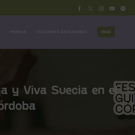
Facebook
X
Instagram
YouTube
Spoti
PRENSA
EDICIONES ANTERIORES
IMAE
a y Viva Suecia en el
Córdoba