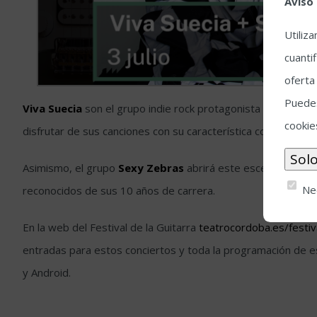
Aviso
Utiliz
cuantif
oferta
Puedes
Viva Suecia
son el grupo indie rock protagonista de gran par
cookie
disfrutar de sus canciones con su característica contundenc
Asimismo, el grupo
Sexy Zebras
abrirá este escenario la no
Ne
reconocidos de sus 10 años de carrera.
En la web del Festival de la Guitarra
teatrocordoba.es/festiv
entradas para estos conciertos y toda la programación de es
y Android.