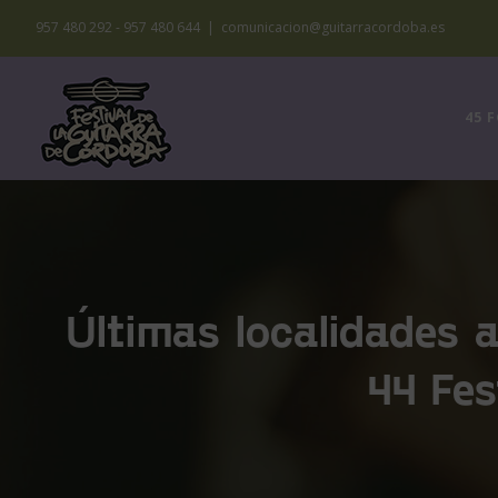
Saltar
957 480 292 - 957 480 644
|
comunicacion@guitarracordoba.es
al
contenido
45 
Últimas localidades 
44 Fes