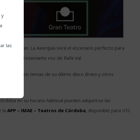
 y
la
ar las
o que visitan. La Axerquía será el escenario perfecto para
ar a la impresionante voz de Rafa Val.
 al público con temas de su último disco
Bravo
y otros
Córdoba en su horario habitual pueden adquirirse las
e la
APP – IMAE – Teatros de Córdoba
, disponible para IOS