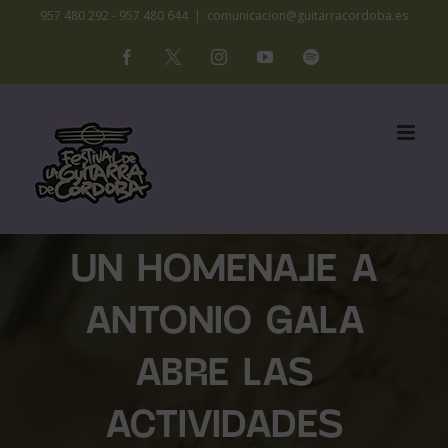
Saltar
957 480 292 - 957 480 644
|
comunicacion@guitarracordoba.es
al
Facebook
X
Instagram
YouTube
Spotify
contenido
UN HOMENAJE A
ANTONIO GALA
ABRE LAS
ACTIVIDADES