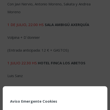
Con Javi Nervio, Antonio Moreno, Sakata y Andrea
Moreno
1 DE JULIO, 22.00 HS
SALA AMBIGÚ AXERQUÍA
Volpina + D´donnier
(Entrada anticipada: 12 € + GASTOS)
1 JULIO 22.30 HS
HOTEL FINCA LOS ABETOS
Luis Sanz
Aviso Emergente Cookies
30 DE JUNIO 22.30 HS
PUERTA DEL PUENTE