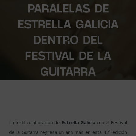
PARALELAS DE
ESTRELLA GALICIA
DENTRO DEL
FESTIVAL DE LA
GUITARRA
La fértil colaboración de
Estrella Galicia
con el Festival
de la Guitarra regresa un año más en esta 42ª edición