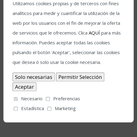
Utilizamos cookies propias y de terceros con fines
“Atardeció sin ti” Homenaje a Antonio Gala
analíticos para medir y cuantificar la utilización de la
web por los usuarios con el fin de mejorar la oferta
Con Javi Nervio, Antonio Moreno, Sakata y Andrea
de servicios que le ofrecemos. Clica
AQUÍ
para más
Moreno
información. Puedes aceptar todas las cookies
pulsando el botón 'Aceptar', seleccionar las cookies
1 DE JULIO, 22.00 HS
SALA AMBIGÚ AXERQUÍA
que desea ó solo usar la cookie necesaria.
Volpina + D´donnier
(Entrada anticipada: 12 € + GASTOS)
Necesario
Preferencias
1 JULIO 22.30 HS
HOTEL FINCA LOS ABETOS
Estadística
Marketing
Luis Sanz