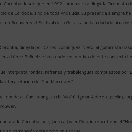
e Córdoba desde que en 1992 comenzara a dirigir la Orquesta de l
 solo de Córdoba, sino de toda Andalucía. Su presencia siempre ha
mimó Brouwer y el Festival de la Guitarra no han dudado ni un in
Córdoba, dirigida por Carlos Domínguez-Nieto, al guitarrista clási
 Saénz-López Buñuel se ha creado con motivo de este concierto h
que interpreta rondas, refranes y trabalenguas compuestos por L
 la interpretación de “Son Mercedes”.
 donde actúan Hoang Lih chi (violín), Igmar Alderete (violín), Jor
Brouwer.
rquesta de Córdoba que, junto a Javier Riba, interpretarán el “Ho
ue se estrenarán esta noche en España.