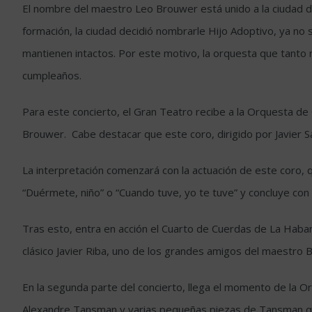
El nombre del maestro Leo Brouwer está unido a la ciudad d
formación, la ciudad decidió nombrarle Hijo Adoptivo, ya no
mantienen intactos. Por este motivo, la orquesta que tanto 
cumpleaños.
Para este concierto, el Gran Teatro recibe a la Orquesta de 
Brouwer. Cabe destacar que este coro, dirigido por Javier
La interpretación comenzará con la actuación de este coro, 
“Duérmete, niño” o “Cuando tuve, yo te tuve” y concluye con
Tras esto, entra en acción el Cuarto de Cuerdas de La Habana,
clásico Javier Riba, uno de los grandes amigos del maestro 
En la segunda parte del concierto, llega el momento de la O
Alexandre Tansman y varias pequeñas piezas de Tansman q