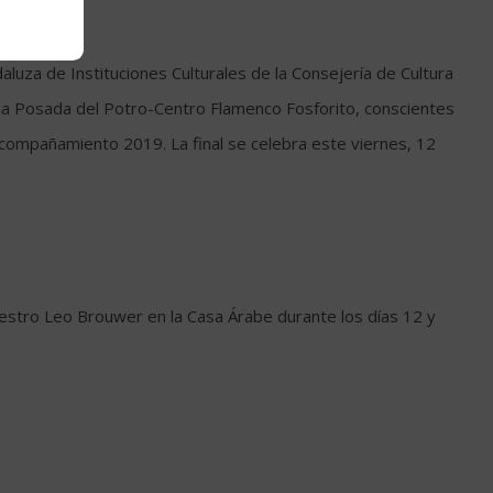
luza de Instituciones Culturales de la Consejería de Cultura
y la Posada del Potro-Centro Flamenco Fosforito, conscientes
compañamiento 2019. La final se celebra este viernes, 12
 maestro Leo Brouwer en la Casa Árabe durante los días 12 y