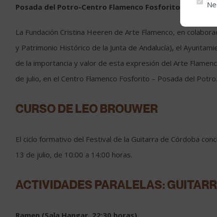
Ne
Posada del Potro-Centro Flamenco Fosforito (20:30 ho
La Fundación Cristina Heeren de Arte Flamenco, en colaborac
y Patrimonio Histórico de la Junta de Andalucía), el Ayuntam
de la importancia y valor de esta expresión del Arte Flame
de julio, en el Centro Flamenco Fosforito – Posada del Potro
CURSO DE LEO BROUWER
El ciclo formativo del Festival de la Guitarra de Córdoba con
13 de julio, de 10:00 a 14:00 horas.
ACTIVIDADES PARALELAS: GUITAR
Ramen (Sala Hangar, 22:30 horas)