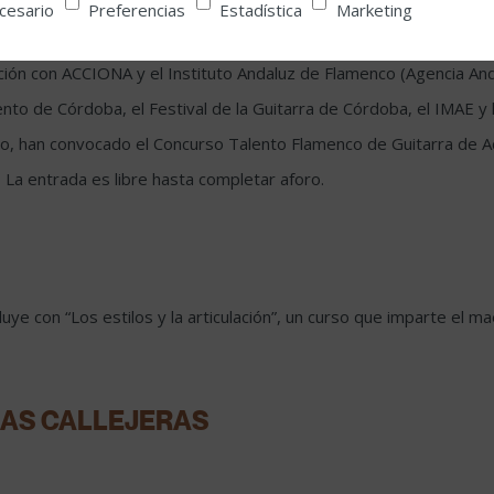
cesario
Preferencias
Estadística
Marketing
ras)
ión con ACCIONA y el Instituto Andaluz de Flamenco (Agencia Anda
iento de Córdoba, el Festival de la Guitarra de Córdoba, el IMAE 
nco, han convocado el Concurso Talento Flamenco de Guitarra de A
. La entrada es libre hasta completar aforo.
cluye con “Los estilos y la articulación”, un curso que imparte el
RAS CALLEJERAS