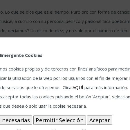
do. Lo que se dice que es el tiempo. Puro oro con forma de canci
usical, a cuchillo con su personal pellizco y pasional faca poéti
ado, decíamos? Un disco de diez, y no solo por el número de tema
el precipicio, El temblor, Pájaros viejos y Pecadores, con “Piñas”
a 
 áureo broche final.
 Emergente Cookies
iempre, por aquella que se formó en un ya lejano 1997: César Ram
amos cookies propias y de terceros con fines analíticos para medir
gue, una nueva muesca en el revólver… Se dispara nuevamente el m
icar la utilización de la web por los usuarios con el fin de mejorar 
, hierro sin domar de salud artística de hierro. Bueno, la temper
 de servicios que le ofrecemos. Clica
AQUÍ
para más información.
 aceptar todas las cookies pulsando el botón 'Aceptar', seleccion
s que desea ó solo usar la cookie necesaria.
NCO GUITARRA ACOMPAÑAMIENTO