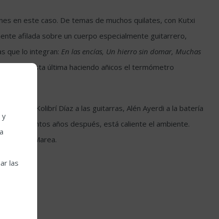
ones en este caso. De temas de muchos quilates, con Kutxi
camente afilada sobre un cuerpo especialmente guitarrero,
s que lo integran:
En las encías, Un hierro sin domar, Muchas
la voz en esta última haciendo añicos el termómetro
allo y Kolibrí Díaz a las guitarras, Alén Ayerdi a la batería
 y
ercurio tantos años después, está caliente el ambiente.
la
atura y la Marea.
ar las