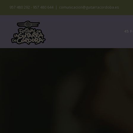
Saltar
957 480 292 - 957 480 644
|
comunicacion@guitarracordoba.es
al
contenido
45 