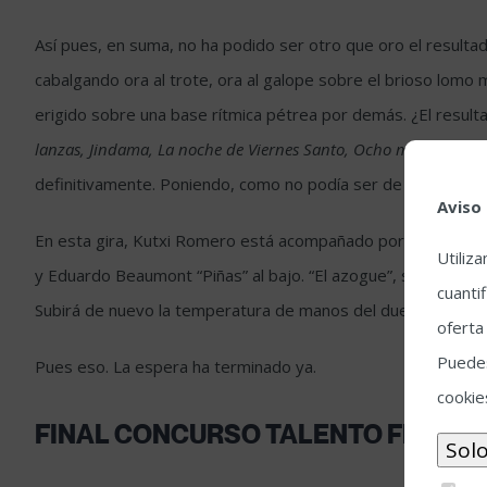
Así pues, en suma, no ha podido ser otro que oro el resulta
cabalgando ora al trote, ora al galope sobre el brioso lomo m
erigido sobre una base rítmica pétrea por demás. ¿El result
lanzas, Jindama, La noche de Viernes Santo, Ocho mares, Copla d
definitivamente. Poniendo, como no podía ser de otro modo,
Aviso
En esta gira, Kutxi Romero está acompañado por su banda de s
Utiliz
y Eduardo Beaumont “Piñas” al bajo. “El azogue”, suma y si
cuantif
Subirá de nuevo la temperatura de manos del duende de Kutxi
oferta
Puedes
Pues eso. La espera ha terminado ya.
cookie
FINAL CONCURSO TALENTO FLAME