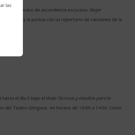
ar las
ta norteamericano de ascendencia escocesa. Mujer
a cultura y la justicia con su repertorio de canciones de la
asta el día 6 bajo el título
Técnicas y estudios
para la
femo del Teatro Góngora, en horario de 10:00 a 14:00. Como