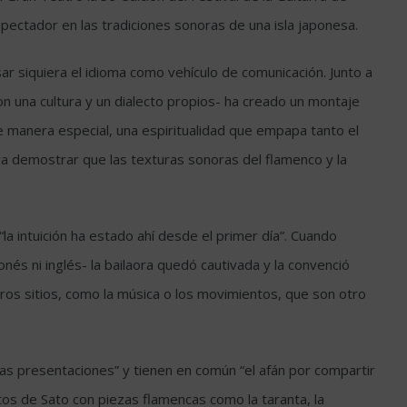
l espectador en las tradiciones sonoras de una isla japonesa.
usar siquiera el idioma como vehículo de comunicación. Junto a
con una cultura y un dialecto propios- ha creado un montaje
e manera especial, una espiritualidad que empapa tanto el
a demostrar que las texturas sonoras del flamenco y la
a intuición ha estado ahí desde el primer día”. Cuando
nés ni inglés- la bailaora quedó cautivada y la convenció
tros sitios, como la música o los movimientos, que son otro
as presentaciones” y tienen en común “el afán por compartir
tos de Sato con piezas flamencas como la taranta, la