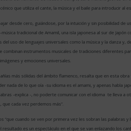
scénico que utiliza el cante, la música y el baile para introducir a
ajar desde cero, guiándose, por la intuición y sin posibilidad de 
-música tradicional de Amamil, una isla japonesa al sur de Japón 
s del uso de lenguajes universales como la música y la danza y, d
e combinan instrumentos musicales de tradiciones diferentes par
a imágenes y emociones universales.
ías más sólidas del ámbito flamenco, resalta que en esta obra “l
der nada de lo que oía -su idioma es el amami, y apenas habla japo
abras -explica -, no poderte comunicar con el idioma te lleva a o
ión, que cada vez perdemos más”.
s “que cuando se ven por primera vez les sobran las palabras y l
el resultado es un espectáculo en el que se van enlazando los can