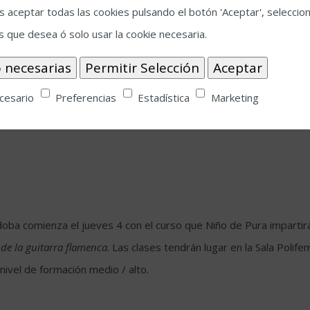
 aceptar todas las cookies pulsando el botón 'Aceptar', seleccion
ija de una cantante de cabaret de origen indígena y de un cineas
s que desea ó solo usar la cookie necesaria.
 actriz y antropóloga-, siempre ha apoyado los derechos civiles, l
en español como en inglés.
cesario
Preferencias
Estadística
Marketing
oba comienza el jueves 4 con el curso que Niño de Pura impartirá h
de la guitarra
flamenca
. Las clases tendrán lugar en la Sala Poli
 nivel de formación medio / alto.