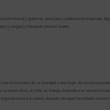
ección musical y guitarra), Anna Sato, (colaboración especial), M
ajón y congas) y Fernando Jiménez (baile).
ra trae el escenario de La Axerquía a una mujer de voz excepciona
e su nuevo disco,
Al Chile
, un trabajo dedicado a un elemento básic
segunda visita a la ciudad, después de aquel recordado conciert