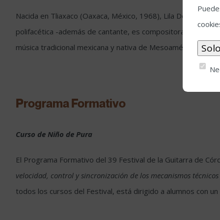
Puedes
Nacida en Tliaxaco (Oaxaca, México, 1968), Lila Downs es h
cookie
polifacética -además de cantante, es compositora, productora,
música tradicional mexicana y nativa de Mesoamérica, tanto 
Ne
Programa Formativo
Curso de Niño de Pura
El Programa Formativo del 39 Festival de la Guitarra de Córd
velocidad, control y sincronización de los mecanismos técnicos 
todos los cursos del Festival, está dirigido a alumnos con un