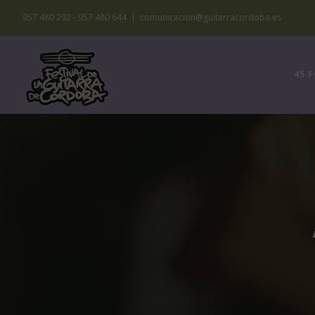
Saltar
957 480 292 - 957 480 644
|
comunicacion@guitarracordoba.es
al
contenido
45 