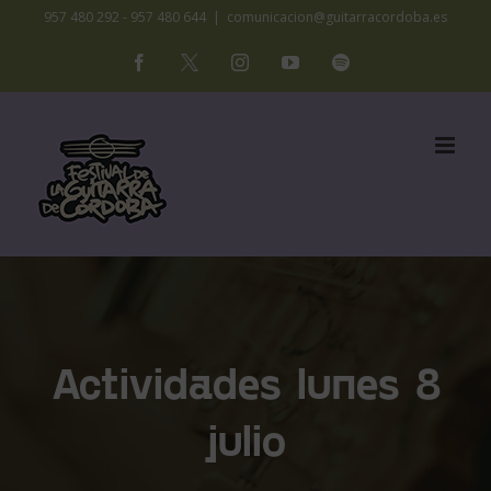
Saltar
957 480 292 - 957 480 644
|
comunicacion@guitarracordoba.es
al
Facebook
X
Instagram
YouTube
Spotify
contenido
Actividades lunes 8
julio