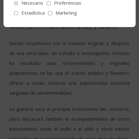
Necesario
Preferencias
Huelva se viste de clásico para interpretar a Vivaldi,
Estadística
Marketing
Bach, Verdi, Schubert, Rachmaninov, Bizet, Falla o
Rossini, pero con cierto acento andaluz y flamenco.
Siendo respetuoso con la creación original, y después
de una seria labor de estudio e investigación, Romero
ha resultado unas sorprendentes y originales
adaptaciones en las que el acento andaluz y flamenco
ofrece a estas músicas una expresividad inusitada
cargadas de sentimentalidad.
La guitarra será el principal instrumento del concierto,
pero destacará también el acompañamiento de otros
instrumentos como el violín o el cello y otros menos
habituales en la interpretación de este tipo de obras,