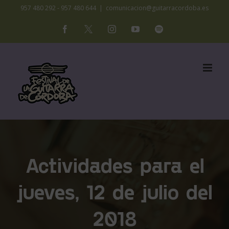
Saltar
957 480 292 - 957 480 644
|
comunicacion@guitarracordoba.es
al
Facebook
X
Instagram
YouTube
Spotify
contenido
Actividades para el
jueves, 12 de julio del
2018