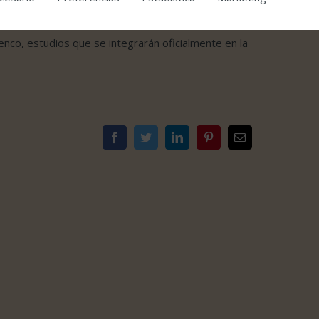
ios de la crítica en España, Europa y Estados
mer libro sobre todos los estudios relacionados con
menco, estudios que se integrarán oficialmente en la
Facebook
Twitter
LinkedIn
Pinterest
Correo
electrónico