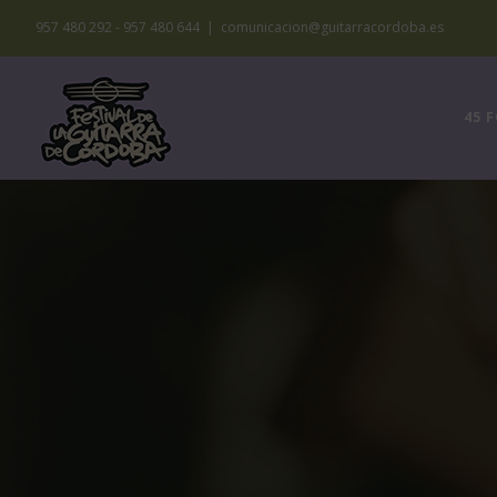
Saltar
957 480 292 - 957 480 644
|
comunicacion@guitarracordoba.es
al
contenido
45 