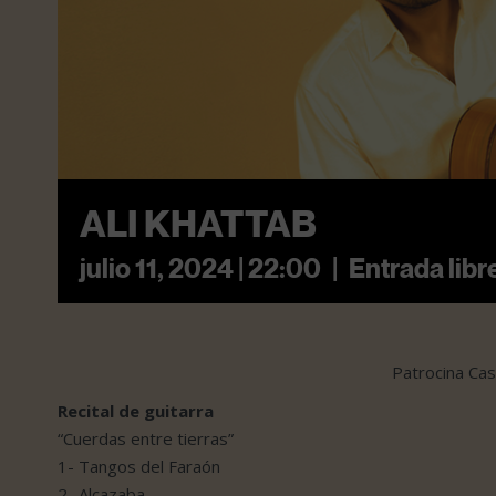
ALI KHATTAB
julio 11, 2024 | 22:00
|
Entrada libr
Patrocina Ca
Recital de guitarra
“Cuerdas entre tierras”
1- Tangos del Faraón
2- Alcazaba