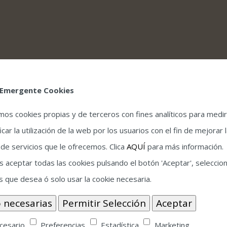
 Emergente Cookies
la guitarra a los 11 años. Obsesionado con el
s. A los veinte años realizo un viaje que le llevo a
amos cookies propias y de terceros con fines analíticos para medir
ores, bailaores y palmeros que le introdujeron en el
icar la utilización de la web por los usuarios con el fin de mejorar 
do por la música andaluza, comenzó su andadura como
oriental se fusiona con la música tradicional
 de servicios que le ofrecemos. Clica
AQUÍ
para más información.
 flamenco, pero al inventar una nueva técnica de la
 aceptar todas las cookies pulsando el botón 'Aceptar', seleccion
ducir el sonido del oud en la guitarra incorporando
s que desea ó solo usar la cookie necesaria.
” del oud. El resultado es un sonido nunca escuchado.
y hacerlos dialogar con la asombrosa naturaleza
desde el Nilo hasta el Guadalquivir, recreando una
con sus modos árabes. Sus dos primeros discos, Al
cesario
Preferencias
Estadística
Marketing