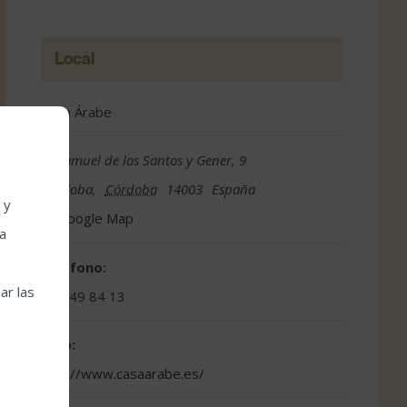
Local
Casa Árabe
C. Samuel de los Santos y Gener, 9
Córdoba
,
Córdoba
14003
España
 y
Google Map
la
Teléfono:
ar las
957 49 84 13
Web:
http://www.casaarabe.es/