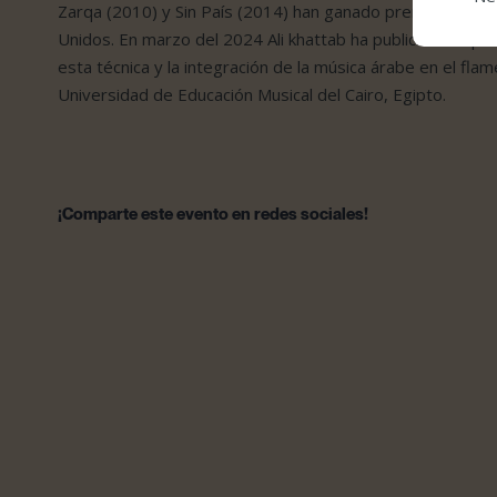
Zarqa (2010) y Sin País (2014) han ganado premios y elog
Unidos. En marzo del 2024 Ali khattab ha publicado su pri
esta técnica y la integración de la música árabe en el fla
Universidad de Educación Musical del Cairo, Egipto.
¡Comparte este evento en redes sociales!