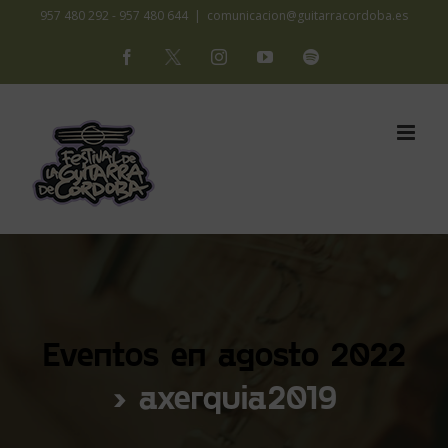
Saltar
957 480 292 - 957 480 644
|
comunicacion@guitarracordoba.es
al
Facebook
X
Instagram
YouTube
Spotify
contenido
Eventos en agosto 2022
› axerquia2019