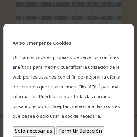
15
16
17
18
19
20
21
22
23
24
25
26
27
28
29
30
31
1
2
3
4
Aviso Emergente Cookies
Utilizamos cookies propias y de terceros con fines
analíticos para medir y cuantificar la utilización de la
web por los usuarios con el fin de mejorar la oferta
de servicios que le ofrecemos. Clica
AQUÍ
para más
información. Puedes aceptar todas las cookies
pulsando el botón 'Aceptar', seleccionar las cookies
que desea ó solo usar la cookie necesaria.