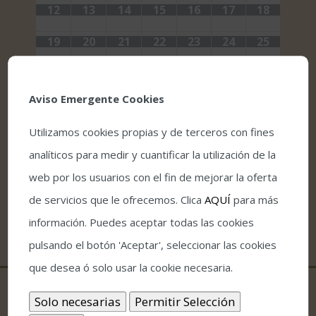
12
13
14
15
16
17
18
19
20
21
22
23
24
25
26
27
28
29
30
1
2
Aviso Emergente Cookies
Utilizamos cookies propias y de terceros con fines
analíticos para medir y cuantificar la utilización de la
web por los usuarios con el fin de mejorar la oferta
de servicios que le ofrecemos. Clica
AQUÍ
para más
información. Puedes aceptar todas las cookies
pulsando el botón 'Aceptar', seleccionar las cookies
que desea ó solo usar la cookie necesaria.