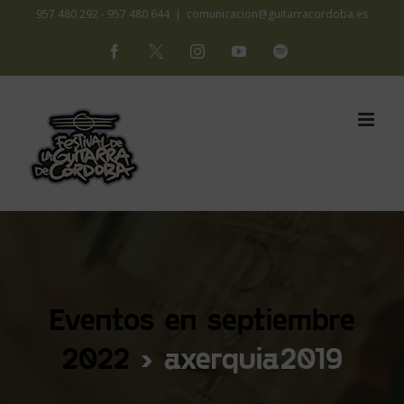
Saltar
957 480 292 - 957 480 644
|
comunicacion@guitarracordoba.es
al
Facebook
X
Instagram
YouTube
Spotify
contenido
Eventos en septiembre
2022
› axerquia2019