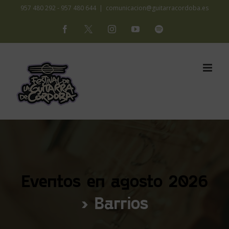
Saltar
957 480 292 - 957 480 644
|
comunicacion@guitarracordoba.es
al
Facebook
X
Instagram
YouTube
Spotify
contenido
Eventos en agosto 2026
› Barrios