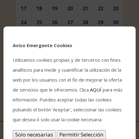
17
18
19
20
21
22
23
24
25
26
27
28
29
30
31
1
2
3
4
5
6
Aviso Emergente Cookies
Utilizamos cookies propias y de terceros con fines
analíticos para medir y cuantificar la utilización de la
web por los usuarios con el fin de mejorar la oferta
de servicios que le ofrecemos. Clica
AQUÍ
para más
información. Puedes aceptar todas las cookies
pulsando el botón 'Aceptar', seleccionar las cookies
que desea ó solo usar la cookie necesaria.