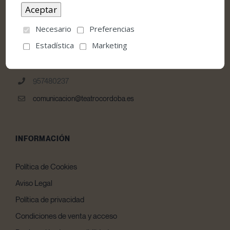
CONTACTO
Necesario
Preferencias
Estadística
Marketing
Teatro Góngora Calle Jesús y María, nº 10 E
14003 – Córdoba
957480237
comunicacion@teatrocordoba.es
INFORMACIÓN
Política de Cookies
Aviso Legal
Política de privacidad
Condiciones de venta y acceso