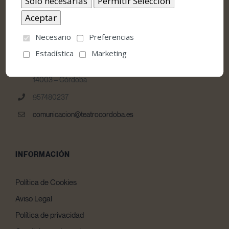
Necesario
Preferencias
CONTACTO
Estadística
Marketing
Teatro Góngora Calle Jesús y María, nº 10 E
14003 – Córdoba
957480237
comunicacion@teatrocordoba.es
INFORMACIÓN
Política de Cookies
Aviso Legal
Política de privacidad