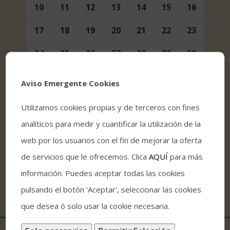
10
11
12
13
14
15
16
17
18
19
20
21
22
23
24
25
26
27
28
29
30
31
1
2
3
4
5
6
Aviso Emergente Cookies
Utilizamos cookies propias y de terceros con fines
analíticos para medir y cuantificar la utilización de la
web por los usuarios con el fin de mejorar la oferta
de servicios que le ofrecemos. Clica
AQUÍ
para más
información. Puedes aceptar todas las cookies
pulsando el botón 'Aceptar', seleccionar las cookies
que desea ó solo usar la cookie necesaria.