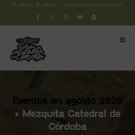
Saltar
957 480 292 - 957 480 644
|
comunicacion@guitarracordoba.es
al
Facebook
X
Instagram
YouTube
Spotify
contenido
Eventos en agosto 2026
› Mezquita Catedral de
Córdoba