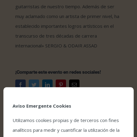
guitarristas de nuestro tiempo. Además de ser
muy aclamado como un artista de primer nivel, ha
establecido importantes logros artísticos en el
transcurso de tres décadas de carrera
internacional» SERGIO & ODAIR ASSAD
¡Comparte este evento en redes sociales!
Facebook
Twitter
LinkedIn
Pinterest
Correo
electrónico
Aviso Emergente Cookies
Utilizamos cookies propias y de terceros con fines
analíticos para medir y cuantificar la utilización de la
Comprar entradas