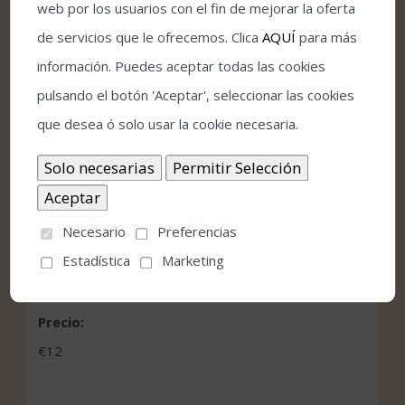
web por los usuarios con el fin de mejorar la oferta
de servicios que le ofrecemos. Clica
AQUÍ
para más
Condiciones de venta y acceso
información. Puedes aceptar todas las cookies
pulsando el botón 'Aceptar', seleccionar las cookies
Detalles
que desea ó solo usar la cookie necesaria.
Fecha:
julio 14, 2021
Necesario
Preferencias
Hora:
Estadística
Marketing
20:30
Precio:
€12