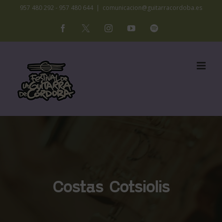
Saltar
957 480 292 - 957 480 644
|
comunicacion@guitarracordoba.es
al
Facebook
X
Instagram
YouTube
Spotify
contenido
Costas Cotsiolis