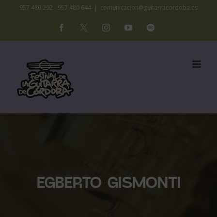
Saltar
957 480 292 - 957 480 644
|
comunicacion@guitarracordoba.es
al
Facebook
X
Instagram
YouTube
Spotify
contenido
EGBERTO GISMONTI