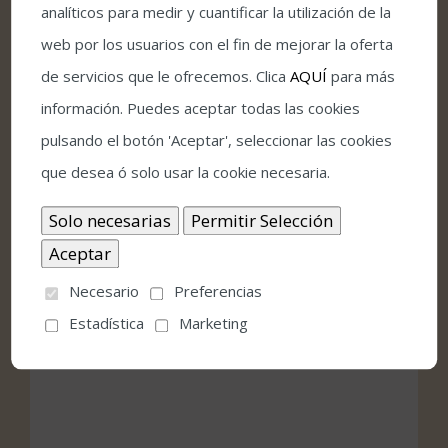
analíticos para medir y cuantificar la utilización de la
web por los usuarios con el fin de mejorar la oferta
Local
de servicios que le ofrecemos. Clica
AQUÍ
para más
información. Puedes aceptar todas las cookies
Gran Teatro
pulsando el botón 'Aceptar', seleccionar las cookies
que desea ó solo usar la cookie necesaria.
Avda Gran Capitán, 3
Córdoba
,
Córdoba
14008
España
Google Map
Teléfono:
Necesario
Preferencias
957480237
Estadística
Marketing