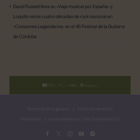
David Russell lleva su «Viaje musical por España» y
Loquillo reúne cuatro décadas de rock nacional en
«Corazones Legendarios» en el 45 Festival de la Guitarra
de Córdoba
©
Festival de la guitarra
| Todos los derechos
reservados | Desarrollado por
Taller Empresarial 2.0
Facebook
X
Instagram
YouTube
Spotify