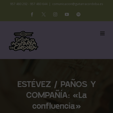
Saltar
957 480 292 - 957 480 644
|
comunicacion@guitarracordoba.es
al
Facebook
X
Instagram
YouTube
Spotify
contenido
ESTÉVEZ / PAÑOS Y
COMPAÑÍA: «La
confluencia»