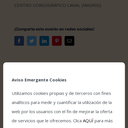
CENTRO COREOGRÁFICO CANAL (MADRID)
¡Comparte este evento en redes sociales!
Facebook
Twitter
LinkedIn
Pinterest
Correo
electrónico
Aviso Emergente Cookies
Comprar entradas
Utilizamos cookies propias y de terceros con fines
Condiciones de venta y acceso
analíticos para medir y cuantificar la utilización de la
web por los usuarios con el fin de mejorar la oferta
de servicios que le ofrecemos. Clica
AQUÍ
para más
Detalles