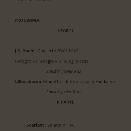
PROGRAMA
I PARTE
J.S.
Bach:
Concerto BWV 1042
I Allegro – II Adagio – III Allegro assai
Solista: Javier Ruz
L.Boccherini
: Minuetto – Introducción y Fandango
Solista: Javier Ruíz
II PARTE
Scarlatti
: Sonata K 140