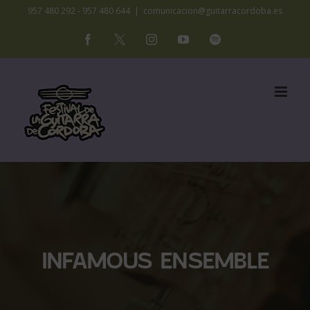
Saltar
957 480 292 - 957 480 644
|
comunicacion@guitarracordoba.es
al
Facebook
X
Instagram
YouTube
Spotify
contenido
INFAMOUS ENSEMBLE