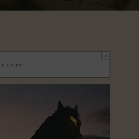
×
 ha pasado.