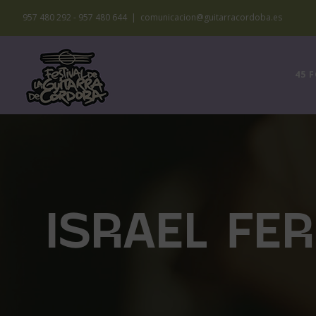
Saltar
957 480 292 - 957 480 644
|
comunicacion@guitarracordoba.es
al
contenido
45 
ISRAEL FE