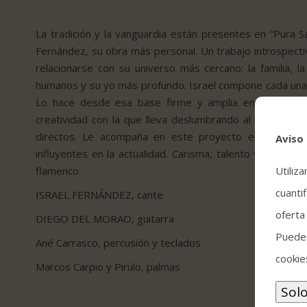
La tradición y la vanguardia están presentes en “Pura Sa
Fernández, su obra más personal. Un trabajo introspecti
relacionarse con su universo más cercano: la familia, la
humanos y su yo más profundo. Israel compone cada una 
Lo hace desde esa base firme y amplia en registros 
creatividad con la que lleva deslumbrando al mundo de
directos. Le acompaña en este proyecto el jerezano 
Aviso
influyentes en la actualidad. Carisma, talento y frescura
flamenco.
Utiliz
cuantif
ISRAEL FERNÁNDEZ, cante
oferta
DIEGO DEL MORAO, guitarra
Puedes
Ané Carrasco, percusión y teclados
cookie
Marcos Carpio y Pirulo, palmas