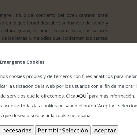
ngre”, título del concierto del joven cantaor Israel
vo en el que Israel descubre su manera de sentir y
 cultura gitana, el amor, la naturaleza, los valores
de las letras y melodías que conforman los cantes.
que hereda de la tradición y a la que aporta la
l flamenco, tanto en sus grabaciones como en sus
“Diego del Morao”, uno de los guitarristas más
 Emergente Cookies
 caracterizan a esta pareja icónica en el ámbito del
amos cookies propias y de terceros con fines analíticos para medir
icar la utilización de la web por los usuarios con el fin de mejorar 
 de servicios que le ofrecemos. Clica
AQUÍ
para más información.
 aceptar todas las cookies pulsando el botón 'Aceptar', seleccion
s que desea ó solo usar la cookie necesaria.