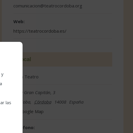
comunicacion@teatrocordoba.org
Web:
https://teatrocordoba.es/
Local
 y
Gran Teatro
la
Avda Gran Capitán, 3
Córdoba
,
Córdoba
14008
España
ar las
Google Map
Teléfono: